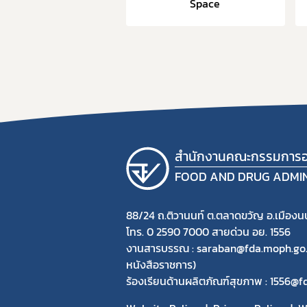
นักงาน ก.พ.
Space
9. แผน
10. นโ
11. การ
12. ข้อม
13. การ
ย่
14. การ
สำนักงานคณะกรรมการอ
FOOD AND DRUG ADMI
88/24 ถ.ติวานนท์ ต.ตลาดขวัญ อ.เมืองนน
โทร. 0 2590 7000 สายด่วน อย. 1556
งานสารบรรณ : saraban@fda.moph.go.th
หนังสือราชการ)
ร้องเรียนด้านผลิตภัณฑ์สุขภาพ : 1556@