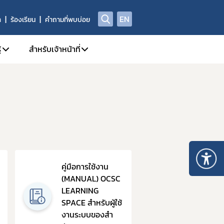
EN
า
ร้องเรียน
คำถามที่พบบ่อย
้
สำหรับเจ้าหน้าที่
ี่/ผลิตภัณฑ์สุขภาพ
A Center
1. คู่มือหรือแนวทางการปฏิบัติงานของเจ้าหน้าที่
ณา
yor.com
2. SKYNET
กทรอนิกส์ e-Submission
ย์วิทยบริการ
3. DPIS
4. workD Platform
กทรอนิกส์ (e-Certificate)
5. ระบบคุณภาพ
คู่มือการใช้งาน
หมวดรายชื่
ตภัณฑ์สุขภาพ
6. แบบฟอร์ม เจ้าหน้าที่
(MANUAL) OCSC
รายวิชาทั่วไป
Data)
7. จองห้องประชุม/ห้องอบรม
LEARNING
บริการบน
SPACE สำหรับผู้ใช้
แพลตฟอร์
8. การอบรมของเจ้าหน้าที่ อย.
งานระบบของสำ
OCSC Lear
ณ์รางวัล อย. ควอลิตี้ อวอร์ด
9. การเรียนรู้ Online (e-learning)