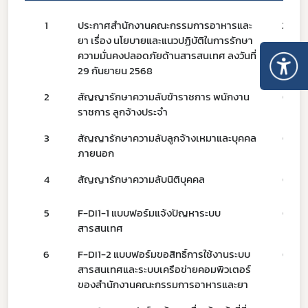
1
ประกาศสำนักงานคณะกรรมการอาหารและ
29/0
ยา เรื่อง นโยบายและแนวปฏิบัติในการรักษา
ความมั่นคงปลอดภัยด้านสารสนเทศ ลงวันที่
29 กันยายน 2568
2
สัญญารักษาความลับข้าราชการ พนักงาน
01/0
ราชการ ลูกจ้างประจำ
3
​สัญญารักษาความลับลูกจ้างเหมาและบุคคล
01/0
ภายนอก
4
​สัญญารักษาความลับนิติบุคคล
01/0
5
​F-DI1-1 แบบฟอร์มแจ้งปัญหาระบบ
01/0
สารสนเทศ
6
F-DI1-2 แบบฟอร์มขอสิทธิ์การใช้งานระบบ
01/0
Subscribe
สารสนเทศและระบบเครือข่ายคอมพิวเตอร์
ของสำนักงานคณะกรรมการอาหารและยา
เลือกหัวข้อที่ท่านต้องการ Subscribe