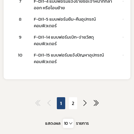
7
​F-DI1-4 แบบฟอร์มแจ้งรายชื่อเจ้าหน้าที่ที่ลา
01/0
ออก หรือโอนย้าย
8
​F-DI1-5 แบบฟอร์มยืม-คืนอุปกรณ์
01/0
คอมพิวเตอร์
ผู้ประกอบการายย่อย
9
​F-DI1-14 แบบฟอร์มเบิก-จ่ายวัสดุ
01/0
คอมพิวเตอร์
อาหาร
10
F-DI1-15 แบบฟอร์มแจ้งปัญหาอุปกรณ์
01/0
โควิด
คอมพิวเตอร์
1
2
แสดงผล
10
รายการ