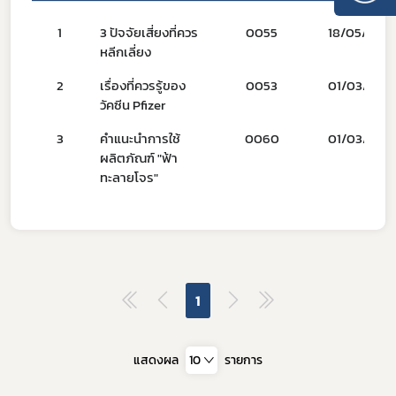
1
3 ปัจจัยเสี่ยงที่ควร
0055
18/05/66
หลีกเลี่ยง
2
เรื่องที่ควรรู้ของ
0053
01/03/66
วัคซีน Pfizer
3
คำแนะนำการใช้
0060
01/03/66
Subscribe
ผลิตภัณฑ์ "ฟ้า
ทะลายโจร"
เลือกหัวข้อที่ท่านต้องการ Subscribe
ผู้ประกอบการายย่อย
1
อาหาร
แสดงผล
10
รายการ
โควิด