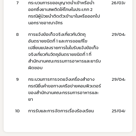
7
กระบวนการขออนุญาตนำเข้าหรือนำ
26/03/68
Subscribe
ออกซึ่งยาเสพติดให้โทษในประเภท 2
กรณีผู้ป่วยนำติดตัวเข้ามาในหรือออกไป
เลือกหัวข้อที่ท่านต้องการ Subscribe
นอกราชอาณาจักร
8
การแจ้งข้อเท็จจริงเกี่ยวกับวัตถุ
29/04/67
อันตรายชนิดที่ 1 และการขอแก้ไข
เปลี่ยนแปลงรายการในใบรับแจ้งข้อเท็จ
จริงเกี่ยวกับวัตถุอันตรายชนิดที่ 1 ที่
ผู้ประกอบการายย่อย
สำนักงานคณะกรรมการอาหารและยารับ
ผิดชอบ
อาหาร
9
กระบวนการการจดแจ้งเครื่องสำอาง
29/04/67
โควิด
กรณียื่นคำขอทางเครือข่ายคอมพิวเตอร์
ของสำนักงานคณะกรรมการอาหารและ
ยา
10
การรับและการจัดการเรื่องร้องเรียน
25/04/67