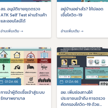
10. ข้อมูลสถิติต่าง ๆ
และความก้าวหน้าในการดำเนินงานและการใช้งบประมาณประจำปี
สธ. อนุมัติขายชุดตรวจ
อยู่บ้านอย่างไร? ให้ปลอด
ยบายด้านเทคโนโลยีสารสนเทศ
ATK Self Test ผ่านร้านค้า
เชื้อโควิด-19
และออนไลน์ได้
ปฏิบัติราชการทางอิเล็กทรอนิกส์
ูลการจัดซื้อจัดจ้าง
อ่านเพิ่มเติม →
อ่านเพิ่มเติม →
ประเมินคุณธรรมและความโปร่งใส (ITA)
คุ้มครองข้อมูลส่วนบุคคล
Subscribe
เลือกหัวข้อที่ท่านต้องการ Subscribe
01 มี.ค. 66
01 มี.ค. 66
การนำผู้ติดเชื้อเข้าสู่ระบบ
อย. เพิ่มช่องทางให้
ผู้ประกอบการาย
อาหาร
โควิด
รักษาพยาบาล
ประชาชนเข้าถึง การตรวจ
อย
คัดกรองโควิด-19 ด้วย