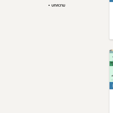
บทความ
9. แผน
10. นโ
11. การ
12. ข้อม
13. การ
14. การ
ย่