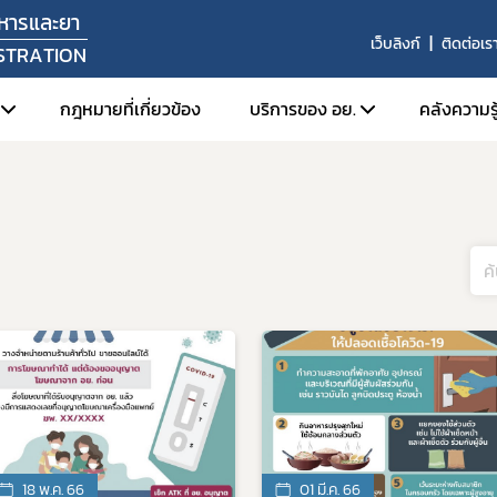
หารและยา
เว็บลิงก์
ติดต่อเร
STRATION
กฎหมายที่เกี่ยวข้อง
บริการของ อย.
คลังความรู
ัศน์ พันธกิจ
1. ตรวจสอบการอนุญาต สถานท
1. FD
หน้าที่
2. สืบค้นข้อมูลใบอนุญาตโฆษ
2. Or
สร้างหน่วยงาน
3. การยื่นคำขอผ่านระบบอิเล็
3. ศูน
ลผู้บริหาร
4. e-Submission (SKYNET)
่งมอบอำนาจรองเลขาธิการคณะกรรมการอาหารและยา
5. การเปิดใช้งานใบรับรองอิเล็
6. การส่งเสริมการส่งออกผลิ
ยุทธศาสตร์และแผนพัฒนาหน่วยงาน
7. ระบบข้อมูลเปิด อย. (Open 
ากร
8. อย. ควอลิตี้ อวอร์ด
านประจำปี
9. หลักเกณฑ์การนำตราสัญลักษ
งานผลการดำเนินงาน
18 พ.ค. 66
01 มี.ค. 66