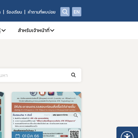
EN
า
ร้องเรียน
คำถามที่พบบ่อย
้
สำหรับเจ้าหน้าที่
ี่/ผลิตภัณฑ์สุขภาพ
A Center
1. คู่มือหรือแนวทางการปฏิบัติงานของเจ้าหน้าที่
ณา
yor.com
2. SKYNET
กทรอนิกส์ e-Submission
ย์วิทยบริการ
3. DPIS
4. workD Platform
กทรอนิกส์ (e-Certificate)
5. ระบบคุณภาพ
ตภัณฑ์สุขภาพ
6. แบบฟอร์ม เจ้าหน้าที่
Data)
7. จองห้องประชุม/ห้องอบรม
8. การอบรมของเจ้าหน้าที่ อย.
ณ์รางวัล อย. ควอลิตี้ อวอร์ด
9. การเรียนรู้ Online (e-learning)
01 มี.ค. 66