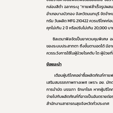
กล่องสีดำ ฉลากระบุ “กาแฟสำเร็จรูปผสม
9. แผน
อำเภอบางบัวทอง จังหวัดนนทบุรี จัดจำหน
10. นโ
กรัม วันผลิต
MFG 210422
ควรบริโภคก่อ
11. การ
คุกไม่เกิน 2 ปี หรือปรับไม่เกิน 20,000 บ
12. ข้อม
ซิลเดนาฟิลจัดเป็นยาควบคุมพิเศษ 
13. การ
ของระบบประสาทตา ถึงขั้นตาบอดได้ มีอาก
14. การ
ควรระวังการใช้ในผู้ป่วยโรคตับ ไต ผู้ป่วย
ข้อแนะนำ
เตือนผู้บริโภคอย่าซื้อผลิตภัณฑ์ก
เสริมสมรรถภาพทางเพศ เพราะ อย. มักตร
การบำบัด บรรเทา รักษาโรค หากผู้บริโภคม
จ่ายไปกับผลิตภัณฑ์ที่อาจเป็นอันตรายต่
สำนักงานสาธารณสุขจังหวัดทั่วประเทศ
ย่