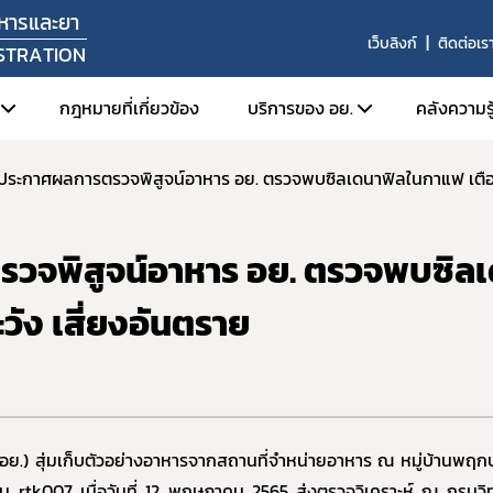
หารและยา
เว็บลิงก์
ติดต่อเร
STRATION
กฎหมายที่เกี่ยวข้อง
บริการของ อย.
คลังความรู
ัศน์ พันธกิจ
1. ตรวจสอบการอนุญาต สถานท
1. FD
หน้าที่
2. สืบค้นข้อมูลใบอนุญาตโฆษ
2. Or
รวจพิสูจน์อาหาร อย. ตรวจพบซิล
สร้างหน่วยงาน
3. การยื่นคำขอผ่านระบบอิเล็
3. ศูน
ลผู้บริหาร
4. e-Submission (SKYNET)
วัง เสี่ยงอันตราย
่งมอบอำนาจรองเลขาธิการคณะกรรมการอาหารและยา
5. การเปิดใช้งานใบรับรองอิเล็
6. การส่งเสริมการส่งออกผลิ
ยุทธศาสตร์และแผนพัฒนาหน่วยงาน
7. ระบบข้อมูลเปิด อย. (Open 
ากร
8. อย. ควอลิตี้ อวอร์ด
านประจำปี
.) สุ่มเก็บตัวอย่างอาหารจากสถานที่จำหน่ายอาหาร ณ หมู่บ้านพฤ
9. หลักเกณฑ์การนำตราสัญลักษ
งานผลการดำเนินงาน
้าน
rtk007
เมื่อวันที่ 12 พฤษภาคม 2565 ส่งตรวจวิเคราะห์ ณ กรมว