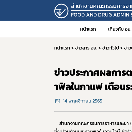
สำนักงานคณะกรรมการอา
FOOD AND DRUG ADMINI
หน้าแรก
เกี่ยวกับ อย.
หน้าแรก
ข่าวสาร อย.
ข่าวทั่วไป
1. วิสัยท
2. อำนาจ
ข่าวประกาศผลการต
3. โครง
4. ข้อมู
าฟิลในกาแฟ เตือนระ
คำสั
14 พฤศจิกายน 2565
5. แผน
6. บุคล
7. รายง
สำนักงานคณะกรรมการอาหารและยา (อย
8. ราย
ซึ่งมีร้านค้าบนแพลตฟอร์มออนไลน์ ชื่อร