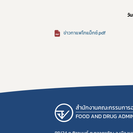
วั
ข่าวกาแฟโกแม็กซ์.pdf
สำนักงานคณะกรรมการอ
FOOD AND DRUG ADMI
88/24 ถ.ติวานนท์ ต.ตลาดขวัญ อ.เมืองนน