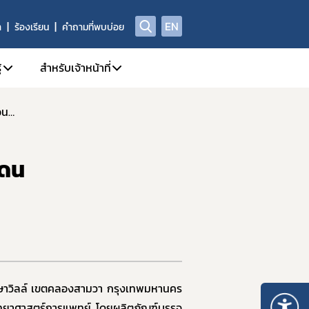
EN
า
ร้องเรียน
คำถามที่พบบ่อย
้
สำหรับเจ้าหน้าที่
ข่าวประกาศผลการตรวจพิสูจน์อาหาร อย. ตรวจพบซิลเดนาฟิลในกาแฟ เตือนระวัง เสี่ยงอันตราย
ี่/ผลิตภัณฑ์สุขภาพ
A Center
1. คู่มือหรือแนวทางการปฏิบัติงานของเจ้าหน้าที่
ณา
yor.com
2. SKYNET
เดน
กทรอนิกส์ e-Submission
ย์วิทยบริการ
3. DPIS
4. workD Platform
กทรอนิกส์ (e-Certificate)
5. ระบบคุณภาพ
ตภัณฑ์สุขภาพ
6. แบบฟอร์ม เจ้าหน้าที่
Data)
7. จองห้องประชุม/ห้องอบรม
8. การอบรมของเจ้าหน้าที่ อย.
กษาวิลล์ เขตคลองสามวา กรุงเทพมหานคร
ณ์รางวัล อย. ควอลิตี้ อวอร์ด
9. การเรียนรู้ Online (e-learning)
ิทยาศาสตร์การแพทย์ โดยผลิตภัณฑ์บรรจุ