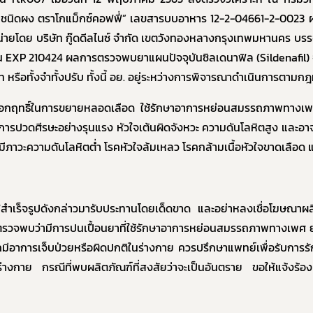
10. ข้อมูลสถิติต่าง ๆ
ชนิดผง ตราโกแม็กซ์คอฟฟี่” เลขสารบบอาหาร 12-2-04661-2-0023 ผลิต
และความก้าวหน้าในการดำเนินงานและการใช้งบประมาณประจำปี
่ายโดย บริษัท กู๊ดดีลไนซ์ จำกัด เขตวังทองหลางกรุงเทพมหานคร บรรจุ
ยบายด้านเทคโนโลยีสารสนเทศ
น
EXP 210424
ผลการตรวจพบยาแผนปัจจุบันซิลเดนาฟิล (
Sildenafil
)
ปฏิบัติราชการทางอิเล็กทรอนิกส์
าท หรือทั้งจำทั้งปรับ ทั้งนี้ อย. อยู่ระหว่างการพิจารณาดำเนินการตาม
ูลการจัดซื้อจัดจ้าง
ออกฤทธิ์ในการขยายหลอดเลือด ใช้รักษาอาการหย่อนสมรรถภาพทางเพศ
ประเมินคุณธรรมและความโปร่งใส (ITA)
ารปวดศีรษะอย่างรุนแรง หัวใจเต้นผิดจังหวะ ความดันโลหิตสูง และอาจเป
คุ้มครองข้อมูลส่วนบุคคล
ที่มีภาวะความดันโลหิตต่ำ โรคหัวใจล้มเหลว โรคกล้ามเนื้อหัวใจขาดเลือด แ
Subscribe
เลือกหัวข้อที่ท่านต้องการ Subscribe
าแฟสำเร็จรูปดังกล่าวมารับประทานโดยเด็ดขาด และอย่าหลงเชื่อโฆษณาผ
วจพบว่ามีการปนเปื้อนยาที่ใช้รักษาอาการหย่อนสมรรถภาพทางเพศ ย
ีอาการเจ็บป่วยหรือผิดปกติในร่างกาย ควรปรึกษาแพทย์เพื่อรับการรักษา
อร่างกาย กรณีที่พบผลิตภัณฑ์ที่สงสัยว่าจะเป็นอันตราย ขอให้แจ้งร
ผู้ประกอบการาย
อาหาร
โควิด
อย