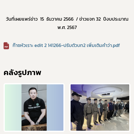
ผู้ประกอบการายย่อย
อาหาร
วันที่เผยแพร่ข่าว
15
ธันวาคม
2566
/
ข่าวแจก 32 ปีงบประมาณ
โควิด
พ
.
ศ
.
256
7
ก๊าซหัวเราะ edit 2 141266-ปรับตัวบท2 เพิ่มเติมคำว่า.pdf
คลังรูปภาพ