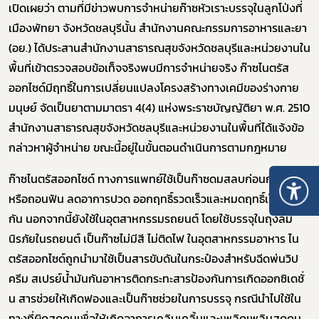
เปิดเผยว่า ตามที่มีข่าวพบการจำหน่ายก๊าซหัวเราะบรรจุในลูกโป่งที่
เมืองพัทยา จังหวัดชลบุรีนั้น สำนักงานคณะกรรมการอาหารและยา
(อย.) ได้ประสานสำนักงานสาธารณสุขจังหวัดชลบุรีและหน่วยงานใน
พื้นที่เข้าตรวจสอบข้อเท็จจริงพบมีการจำหน่ายจริง ก๊าซไนตรัส
ออกไซด์มีฤทธิ์ในการเปลี่ยนแปลงโครงสร้างทางเคมีของร่างกาย
มนุษย์ จัดเป็นยาตามมาตรา 4(4) แห่งพระราชบัญญัติยา พ.ศ. 2510
สำนักงานสาธารณสุขจังหวัดชลบุรีและหน่วยงานในพื้นที่ได้แจ้งข้อ
กล่าวหาผู้จำหน่าย ขณะนี้อยู่ในขั้นตอนดำเนินการตามกฎหมาย
ก๊าซไนตรัสออกไซด์ ทางการแพทย์ใช้เป็นก๊าซดมสลบก่อนการผ่าตัด
หรือถอนฟัน ลดอาการปวด ออกฤทธิ์รวดเร็วและหมดฤทธิ์เร็วเช่น
กัน นอกจากนี้ยังใช้ในอุตสาหกรรมรถยนต์ โดยใช้บรรจุในถุงลม
นิรภัยในรถยนต์ เป็นก๊าซไม่มีสี ไม่ติดไฟ ในอุตสาหกรรมอาหาร ไน
ตรัสออกไซด์ถูกนำมาใช้เป็นสารขับดันในกระป๋องสำหรับฉีดพ่นวิป
ครีม สเปรย์น้ำมันกันอาหารติดกระทะสารป้องกันการเกิดออกซิเดชั่
น สารช่วยให้เกิดฟองและเป็นก๊าซช่วยในการบรรจุ กรณีนำไปใช้ใน
ทางที่ผิดสูดดมเพื่อให้เกิดอาการเคลิบเคลิ้มและเพลิดเพลินสูดดม