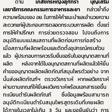
ด้าน
เภสัชกรหญิงสุภัทรา บุญเสริม
เลขาธิการคณะกรรมการอาหารและยา
กล่าวย้ำถึง
ความพร้อม
ของ อย. ในการให้คำแนะนำและอำนวยความ
สะดวกแก่ผู้ประกอบการตลอดกระบวนการผลิต ตั้งแต่
การให้คำปรึกษา
การช่วยตรวจสอบ ไปจนถึงการ
อนุมัติแบบแปลนสถานที่ผลิตก่อนการก่อสร้าง
เมื่อสถานที่ผลิตพร้อม
และติดตั้งอุปกรณ์ครบถ้วน
แล้ว ผู้ประกอบการควรรีบยื่นขอรับใบอนุญาตสถานที่
ผลิต หลังจากได้ใบอนุญาต
สถานที่ผลิตแล้วให้ยื่น
Subscribe
คำขออนุญาตผลิตผลิตภัณฑ์สมุนไพรตัวอย่าง จาก
เลือกหัวข้อที่ท่านต้องการ Subscribe
นั้นส่งผลิตภัณฑ์ฯ ตรวจวิเคราะห์
หากผลวิเคราะห์
ผ่านตามเกณฑ์ให้ยื่นผลวิเคราะห์พร้อมเอกสารขอขึ้น
ทะเบียนตำรับผลิตภัณฑ์ ซึ่งข้อมูลพร้อม
สามารถ
อนุมัติทะเบียนตำรับสมุนไพรสูตรเดิมที่เคยผลิต
ผู้ประกอบการายย่อย
ได้ภายในเวลาไม่เกิน 3 วัน และขอยืนยันว่า
การ