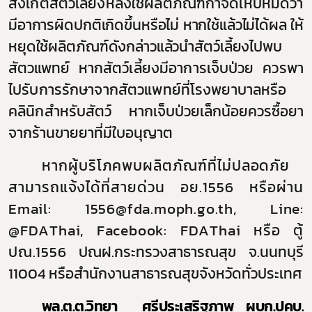
สังเกตสัตว์เลี้ยงหลังใช้ผลิตภัณฑ์กำจัดเห็บหมัดว่า
มีอาการผิดปกติเกิดขึ้นหรือไม่ หากใช้แล้วไม่ได้ผล ให้
หยุดใช้ผลิตภัณฑ์ดังกล่าวแล้วนำสัตว์เลี้ยงไปพบ
สัตวแพทย์
หากสัตว์เลี้ยงมีอาการเจ็บป่วย ควรพา
ไปรับการรักษาจากสัตวแพทย์ที่โรงพยาบาลหรือ
คลินิกสำหรับสัตว์
หากเจ็บป่วยเล็กน้อยควรซื้อยา
จากร้านขายยาที่มีใบอนุญาต
หากผู้บริโภคพบผลิตภัณฑ์ที่ไม่ปลอดภัย
สามารถแจ้งได้ที่สายด่วน อย.1556 หรือผ่าน
Email:
1556
@fda.moph.go.th, Line:
@FDAThai, Facebook: FDAThai
หรือ ตู้
ปณ.1556
ปณฝ.กระทรวงสาธารณสุข จ.นนทบุรี
11004 หรือสำนักงานสาธารณสุขจังหวัดทั่วประเทศ
พล.ต.ต.วิทยา
ศรีประเสริฐภาพ ผบก.ปคบ.