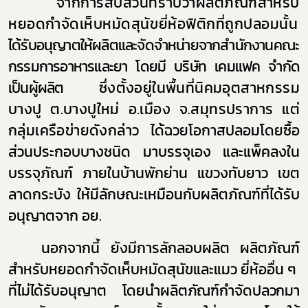
จากการสืบสวนทราบว่าผลิตภัณฑ์สำหรับ
หยอดกำจัดเห็บหมัดสุนัขยี่ห้อฟิติกที่ถูกปลอมนั้น
ได้รับอนุญาตให้ผลิตและจัดจำหน่ายจากสำนักงานคณะ
กรรมการอาหารและยา โดยมี บริษัท เคมแฟค จำกัด
เป็นผู้ผลิต
ซึ่งตั้งอยู่ในพื้นที่นิคมอุตสาหกรรม
บางปู ต.บางปูใหม่ อ.เมือง จ.สมุทรปราการ แต่
กลุ่มเครือข่ายดังกล่าว
ได้ฉวยโอกาสปลอมโดยซื้อ
ส่วนประกอบบางชนิด มาบรรจุเอง และแพ็คลงใน
บรรจุภัณฑ์ ภายใน
บ้านพักย่าน แขวงทับยาว เขต
ลาดกระบัง
ให้มีลักษณะเหมือนกับผลิตภัณฑ์ที่ได้รับ
อนุญาตจาก อย.
นอกจากนี้ ยังมีการลักลอบผลิต
ผลิตภัณฑ์
สำหรับหยอดกำจัดเห็บหมัดสุนัขและแมว ยี่ห้ออื่น ๆ
ที่ไม่ได้รับอนุญาต โดยนำผลิตภัณฑ์กำจัดปลวกมา