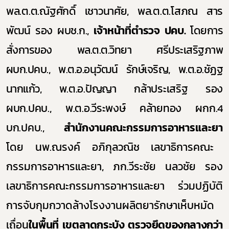
พล.ต.ต.ณัฐศักดิ์ เชาวนาศัย, พล.ต.ต.โสภณ สาร
พัฒน์ รอง ผบช.ก.,
เจ้าหน้าที่ตำรวจ ปคบ.
โดยการ
สั่งการของ พล.ต.ต.วิทยา ศรีประเสริฐภาพ
ผบก.ปคบ., พ.ต.อ.อนุวัฒน์ รักษ์เจริญ, พ.ต.อ.ชัฏฐ
นากแก้ว,
พ.ต.อ.ปัญญา กล้าประเสริฐ รอง
ผบก.ปคบ., พ.ต.อ.วีระพงษ์ คล้ายทอง ผกก.4
บก.ปคบ.
,
สำนักงานคณะกรรมการอาหารและยา
โดย นพ.ณรงค์ อภิกุลวณิช เลขาธิการคณะ
กรรมการอาหารและยา,
ภก.วีระชัย นลวชัย รอง
เลขาธิการคณะกรรมการอาหารและยา
ร่วมปฏิบัติ
การจับกุมกวาดล้างโรงงานผลิตยารักษาเห็บหมัด
เถื่อน
ใน
พื้นที่ เขตลาดกระบัง ตรวจยึดของกลางกว่า