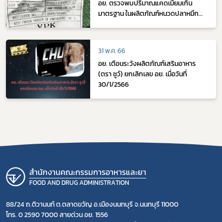
อย. ตรวจพบปริมาณแคดเมียมเกิน
มาตรฐาน ในผลิตภัณฑ์หนวดปลาหมึก
กล้วยแช่แข็ง รุ่นการผลิต 220511056H
31 พ.ค. 66
อย. เตือนระวังผลิตภัณฑ์เสริมอาหาร
(ตรา ชูว์) ยกเลิกเลข อย. เมื่อวันที่
30/1/2566
สำนักงานคณะกรรมการอาหารและยา
FOOD AND DRUG ADMINISTRATION
88/24 ถ.ติวานนท์ ต.ตลาดขวัญ อ.เมืองนนทบุรี จ.นนทบุรี 11000
โทร. 0 2590 7000 สายด่วน อย. 1556