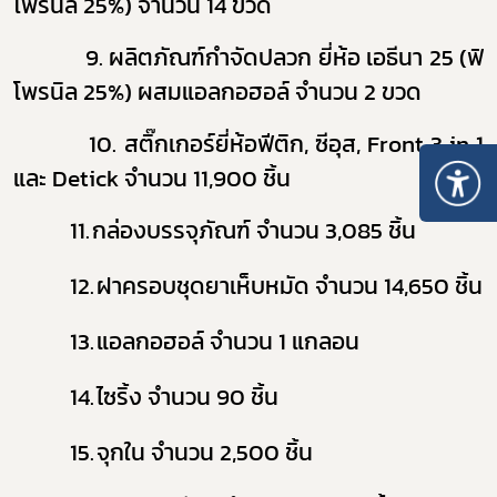
โพรนิล 25
%
) จำนวน 14 ขวด
9 9.
ผลิตภัณฑ์กำจัดปลวก ยี่ห้อ เอธีนา 25 (ฟิ
โพรนิล 25
%
) ผสมแอลกอฮอล์ จำนวน 2 ขวด
10.
สติ๊กเกอร์ยี่ห้อฟีติก, ซีอุส,
Front 3 in 1
และ
Detick
จำนวน 11,900 ชิ้น
11.
กล่องบรรจุภัณฑ์ จำนวน
3
,085 ชิ้น
12.
ฝาครอบชุดยาเห็บหมัด จำนวน 14,650 ชิ้น
13.
แอลกอฮอล์ จำนวน 1 แกลอน
14.
ไซริ้ง จำนวน 90 ชิ้น
15.
จุกใน จำนวน 2,500 ชิ้น