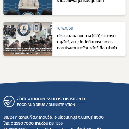
งานวิจัยเพื่อคุ้มครองผู้บริโภค
16 พ.ค. 69
ตำรวจสอบสวนกลาง (CIB) ร่วม กรม
ปศุสัตว์, อย. ,ปศุสัตว์สมุทรปราการ
ทลายโรงงาน ยารักษาสัตว์เถื่อน นำเข้ายา
เถื่อน-ผสมแป้งอัดเม็ดเพิ่มกำไร ส่งขาย
ออนไลน์ มูลค่า กว่า 1 ล้านบาท
สำนักงานคณะกรรมการอาหารและยา
FOOD AND DRUG ADMINISTRATION
88/24 ถ.ติวานนท์ ต.ตลาดขวัญ อ.เมืองนนทบุรี จ.นนทบุรี 11000
โทร. 0 2590 7000 สายด่วน อย. 1556