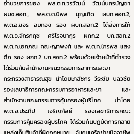
อำนวยการของ
พล.ต.ท.วรวัฒน์ วัฒน์นครบัญชา
ผบช.สอท.
,
พล.ต.ต.นิพล บุญเกิด ผบก.สอท.2
,
พ.ต.อ.ขจร อบทอง รอง ผบก.สอท.2
ได้สั่งการให้
พ.ต.อ.จักรกฤช ศรีโรจนากูร ผกก.2 บก.สอท.2
พ.ต.ท.เอกภณ คณะญาพงศ์ และ พ.ต.ท.ไกรพล แสง
ดึก
รอง ผกก.2 บก.สอท.2 พร้อมด้วยเจ้าหน้าที่ตำรวจ
ได้ร่วมกับสำนักงานคณะกรรมการอาหารและยา
กระทรวงสาธารณสุข
นำโดยเภสัชกร วีระชัย นลวชัย
รองเลขาธิการคณะกรรมการอาหารและยา และ
สำนักงานคณะกรรมการคุ้มครอง
ผู้บริโภค นำโดย
พ.ต.อ.ประทีป เจริญกัลย์ รองเลขาธิการคณะ
กรรมการคุ้มครองผู้บริโภค ได้ร่วมกันปฏิบัติการ
ทลาย
แหล่งเก็บสินค้าที่ผิดกฎหมาย
จับกุมเครือข่ายมิจฉาชีพ