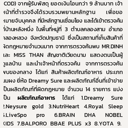
(
COD)
จากผู้รับพัสดุ ยอดเงินโอนกว่า
9
ล้านบาท เจ้า
หน้าที่ตำรวจจึงได้รวบรวมพยานหลักฐาน เพื่อขอ
หมายจับบุคคล
ที่มีหลักฐานเชื่อมโยง และได้เข้าตรวจค้น
ที่บ้านหลังหนึ่ง ในพื้นที่หมู่ที่ 3 ตำบลคลองสาม อำเภอ
คลองหลวง จังหวัดปทุมธานี
ซึ่งเป็นสถานที่เก็บสินค้าที่
ผิดกฎหมายจำนวนมาก จากการตรวจค้นพบ
MR.DINH
และ
MISS THAN
สัญชาติเวียดนาม
แสดงตนเป็นผู้
ดูแลบ้าน และนำเจ้าหน้าที่ตรวจค้น จากการตรวจค้น
พบของกลาง ได้แก่ สินค้าผลิตภัณฑ์อาหาร ประเภท
นมผง ยี่ห้อ
Dreamy Sure
และผลิตภัณฑ์อื่นที่เข้าข่าย
เป็นผลิตภัณฑ์ที่ผิดกฎหมาย จำนวน
14
รายการ
แบ่ง
เป็น
ผลิตภัณฑ์อาหาร
ได้แก่
1.Dreamy Sure
2.Neysure gold 3.NutriHeart 4.Royal Sleep
5.LiveSpo pro
6.BRAIN DHA NOBEL
KIDS
7.BALPORO BBAE PLUS x3 8.YOTA 9.