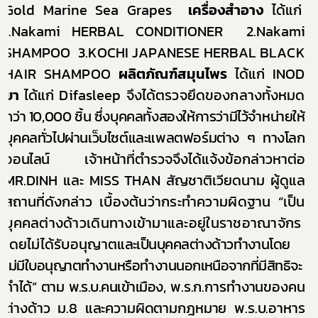
Gold Marine Sea Grapes
เครื่องสำอาง
ได้แก่
1.Nakami HERBAL CONDITIONER
2.Nakami
SHAMPOO
3.KOCHI JAPANESE HERBAL
BLACK
HAIR SHAMPOO
ผลิตภัณฑ์สมุนไพร
ได้แก่
INOD
ยา
ได้แก่
Difasleep
จึงได้ตรวจยึดของกลางทั้งหมด
กว่า 10,000 ชิ้น ซึ่งบุคคลทั้งสองให้การว่ามีไว้จำหน่ายให้
บุคคลทั่วไปผ่านเว็บไซต์และแพลตฟอร์มต่าง
ๆ
ทางโลก
ออนไลน์
เจ้าหน้าที่ตำรวจจึงได้แจ้งข้อกล่าวหาต่อ
MR.DINH
และ
MISS THAN
สัญชาติเวียดนาม ผู้ดูแล
สถานที่ดังกล่าว
เบื้องต้นว่ากระทำความผิดฐาน “เป็น
บุคคลต่างด้าวเดินทางเข้ามาและอยู่ในราชอาณาจักร
โดยไม่ได้รับอนุญาต
และเป็นบุคคลต่างด้าวทำงานโดย
ไม่มีใบอนุญาตทำงานหรือทำงานนอกเหนือจากที่มีสิทธิจะ
ทำได้” ตาม พ.ร.บ.คนเข้าเมือง
,
พ.ร.ก.การทำงานของคน
ต่างด้าว ม.8 และความผิดตามกฎหมาย พ.ร.บ.อาหาร