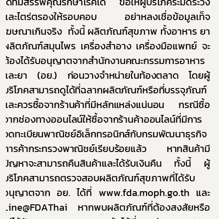
ใด
ที่มีสรรพคุณรักษาโรคได้
ขอให้ผู้บริโภคระมัดระวัง
และไตร่ตรองให้รอบคอบ อย่าหลงเชื่อข้อมูลเท็จ
โฆษณาเกินจริง
ทั้งนี้ ผลิตภัณฑ์สุขภาพ ทั้งอาหาร ยา
ผลิตภัณฑ์สมุนไพร เครื่องสำอาง เครื่องมือแพทย์ จะ
ต้องได้รับอนุญาตจาก
สำนักงานคณะกรรมการอาหาร
และยา (อย.)
ก่อนวางจำหน่ายในท้องตลาด โดยผู้
บริโภคสามารถดูได้ที่ฉลากผลิตภัณฑ์หรือที่บรรจุภัณฑ์
และควรซื้อจากร้านค้าที่มีหลักแหล่งแน่นอน กรณีซื้อ
จากช่องทางออนไลน์ให้ซื้อจากร้านค้าออนไลน์ที่มีการ
จดทะเบียนพาณิชย์อิเล็กทรอนิกส์กับกรมพัฒนาธุรกิจ
การค้ากระทรวงพาณิชย์เรียบร้อยแล้ว หากสินค้ามี
ปัญหา
จะสามารถคืนสินค้าและได้รับเงินคืน ทั้งนี้ ผู้
บริโภคสามารถตรวจสอบผลิตภัณฑ์สุขภาพที่ได้รับ
อนุญาตจาก อย. ได้ที่
www.fda.moph.go.th
และ
Line@FDAThai
หากพบผลิตภัณฑ์ที่ต้องสงสัยหรือ