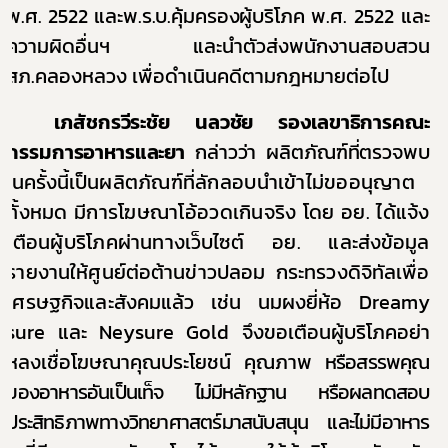
พ.ศ. 2522 และพ.ร.บ.คุ้มครองผู้บริโภค
พ.ศ. 2522 และ
ความผิดอื่นฯ และนำตัวส่งพนักงานสอบสวน
สภ.คลองหลวง เพื่อดำเนินคดีตามกฎหมายต่อไป
Subscribe
เภสัชกรวีระชัย นลวชัย รองเลขาธิการคณะ
เลือกหัวข้อที่ท่านต้องการ Subscribe
กรรมการอาหารและยา
กล่าวว่า ผลิตภัณฑ์ที่ตรวจพบ
ในครั้งนี้
เป็นผลิตภัณฑ์ที่ลักลอบนำเข้าไม่ขออนุญาต
ทั้งหมด มีการโฆษณาโอ้อวดเกินจริง
โดย อย. ได้แจ้ง
เตือนผู้บริโภค
ผ่านทางเว็บไซต์ อย. และส่งข้อมูล
ผู้ประกอบการายย่อย
รายงานให้ศูนย์ต่อต้านข่าวปลอม กระทรวงดิจิทัลเพื่อ
อาหาร
เศรษฐกิจและสังคมแล้ว
เช่น นมผงยี่ห้อ
Dreamy
โควิด
sure
และ
Neysure Gold
จึงขอเตือนผู้บริโภคอย่า
หลงเชื่อโฆษณาคุณประโยชน์ คุณภาพ
หรือสรรพคุณ
ของอาหารอันเป็นเท็จ
ไม่มีหลักฐาน หรือผลทดสอบ
ประสิทธิภาพทางวิทยาศาสตร์มาสนับสนุน และไม่มีอาหาร