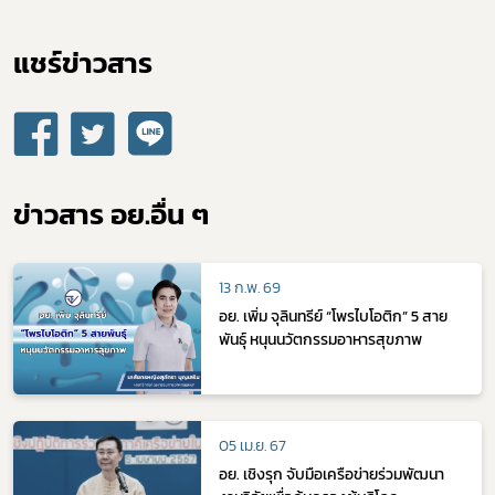
แชร์ข่าวสาร​
ข่าวสาร อย.อื่น ๆ
13 ก.พ. 69
อย. เพิ่ม จุลินทรีย์ “โพรไบโอติก” 5 สาย
พันธุ์ หนุนนวัตกรรมอาหารสุขภาพ
05 เม.ย. 67
อย. เชิงรุก จับมือเครือข่ายร่วมพัฒนา