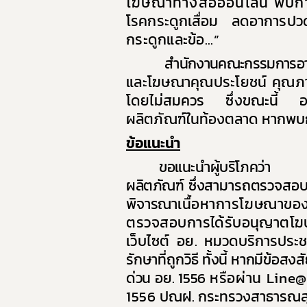
โฆษณาทางสื่อออนไลน์ พบก
9. แผน
โรคกระดูกเสื่อม ลดอาการป
กระดูกและข้อ
...
”
10. นโ
สำนักงานคณะกรรมการอาหารแล
11. การ
และโฆษณาคุณประโยชน์ คุณภา
12. ข้อม
โดยไม่สมควร ซึ่งขณะนี้ อยู่
13. การ
ผลิตภัณฑ์
ในท้องตลาด หากพบก
14. การ
ข้อแนะนำ
ขอแนะนำผู้บริโภคว่า ก
ผลิตภัณฑ์
ซึ่งสามารถตรวจสอบไ
พิจารณา
เนื้อหาการโฆษณาของผ
ตรวจสอบ
การได้รับอนุญาตโ
เว็บไซต์ อย.
หมวดบริการประชา
รักษาที่ถูกวิธี
ทั้งนี้ หากมีข้อ
ด่วน อย. 1556
หรือผ่าน
Line@
1556
ปณฝ. กระทรวงสาธารณสุข 