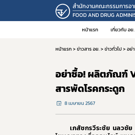
สำนักงานคณะกรรมการอา
FOOD AND DRUG ADMINI
หน้าแรก
เกี่ยวกับ อย.
หน้าแรก
ข่าวสาร อย.
ข่าวทั่วไป
อย่
1. วิสัยท
2. อำนาจ
อย่าซื้อ! ผลิตภัณฑ์
3. โครง
4. ข้อมู
สารพัดโรคกระดูก
คำสั
8 เมษายน 2567
5. แผน
6. บุคล
7. รายง
เภสัชกรวีระชัย นลวช
8. ราย