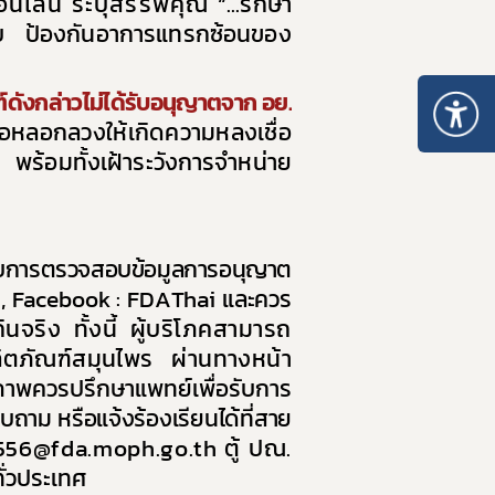
นไลน์ ระบุสรรพคุณ
“
...รักษา
10. หลักเกณฑ์การบริหารทรัพยากรบุคคล
บ ป้องกันอาการแทรกซ้อน
ของ
์ดังกล่าวไม่ได้รับอนุญาตจาก อย.
หลอกลวงให้เกิดความหลงเชื่อ
พร้อมทั้งเฝ้าระวังการจำหน่าย
บการตรวจสอบข้อมูลการอนุญาต
, Facebook : FDAThai
และควร
จริง ทั้งนี้ ผู้บริโภคสามารถ
ิตภัณฑ์สมุนไพร ผ่านทางหน้า
าพควรปรึกษาแพทย์เพื่อรับการ
ถาม หรือแจ้งร้องเรียนได้ที่สาย
556
@fda.moph.go.th
ตู้ ปณ.
่วประเทศ