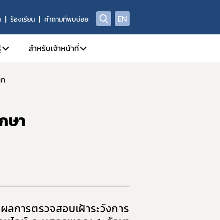
EN
า
ร้องเรียน
คำถามที่พบบ่อย
้
สำหรับเจ้าหน้าที่
ูก
ี่/ผลิตภัณฑ์สุขภาพ
A Center
1. คู่มือหรือแนวทางการปฏิบัติงานของเจ้าหน้าที่
ณา
yor.com
2. SKYNET
ักษา
กทรอนิกส์ e-Submission
ย์วิทยบริการ
3. DPIS
4. workD Platform
กทรอนิกส์ (e-Certificate)
5. ระบบคุณภาพ
ตภัณฑ์สุขภาพ
6. แบบฟอร์ม เจ้าหน้าที่
Data)
7. จองห้องประชุม/ห้องอบรม
8. การอบรมของเจ้าหน้าที่ อย.
ผลการตรวจสอบเฝ้าระวัง
การ
ณ์รางวัล อย. ควอลิตี้ อวอร์ด
9. การเรียนรู้ Online (e-learning)