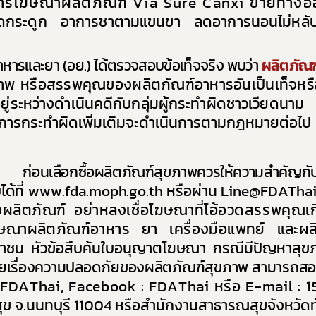
ารโฆษณาผลิตภัณฑ์
Via Sure Canxi
ขายทางออ
10. ข้อมูลสถิติต่าง ๆ
และความก้าวหน้าในการดำเนินงานและการใช้งบประมาณประจำปี
วดกระดูก อาการชาตามแขนขา ลดอาการนอนไม่หลั
ยบายด้านเทคโนโลยีสารสนเทศ
ะยา (อย.) ได้ตรวจสอบข้อเท็จจริง พบว่า
ผลิตภัณฑ
ปฏิบัติราชการทางอิเล็กทรอนิกส์
พ หรือสรรพคุณของผลิตภัณฑ์อาหารอันเป็นเท็จหรือ
ูลการจัดซื้อจัดจ้าง
ระหว่างดำเนินคดีกับกลุ่มผู้กระทำผิดชาวเวียดนาม 
ประเมินคุณธรรมและความโปร่งใส (ITA)
ารกระทำผิดเพิ่มเติมจะดำเนินการตามกฎหมายต่อไป
คุ้มครองข้อมูลส่วนบุคคล
่อนเลือกซื้อผลิตภัณฑ์สุขภาพควรให้ความสำคัญกั
ด้ที่
www.fda.moph.go.th
หรือผ่าน
Line@FDAThai
ลิตภัณฑ์ อย่าหลงเชื่อโฆษณาที่โอ้อวดสรรพคุณเกิน
ฆษณาผลิตภัณฑ์อาหาร ยา เครื่องมือแพทย์ และผล
ชน หัวข้อสืบค้นใบอนุญาตโฆษณา กรณีมีปัญหาสุขภ
สงสัยเรื่องความปลอดภัยของผลิตภัณฑ์สุขภาพ สามารถสอบ
FDAThai, Facebook : FDAThai
หรือ
E-mail :
1
จ.นนทบุรี 11004 หรือสำนักงานสาธารณสุขจังหวัดทั
Subscribe