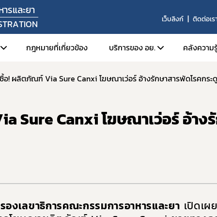
หารและยา
เว็บลิงก์
ติดต่อเร
STRATION
กฎหมายที่เกี่ยวข้อง
บริการของ อย.
คลังความรู
าซื้อ! ผลิตภัณฑ์ Via Sure Canxi โฆษณาเว่อร์ อ้างรักษาสารพัดโรคกระด
ัศน์ พันธกิจ
1. ตรวจสอบการอนุญาต สถานท
1. FD
หน้าที่
2. สืบค้นข้อมูลใบอนุญาตโฆษ
2. Or
 Via Sure Canxi โฆษณาเว่อร์ อ้างร
สร้างหน่วยงาน
3. การยื่นคำขอผ่านระบบอิเล็
3. ศูน
ลผู้บริหาร
4. e-Submission (SKYNET)
่งมอบอำนาจรองเลขาธิการคณะกรรมการอาหารและยา
5. การเปิดใช้งานใบรับรองอิเล็
6. การส่งเสริมการส่งออกผลิ
ยุทธศาสตร์และแผนพัฒนาหน่วยงาน
7. ระบบข้อมูลเปิด อย. (Open 
ากร
8. อย. ควอลิตี้ อวอร์ด
านประจำปี
ัย รองเลขาธิการคณะกรรมการอาหารและยา
เปิดเผย
9. หลักเกณฑ์การนำตราสัญลักษ
งานผลการดำเนินงาน