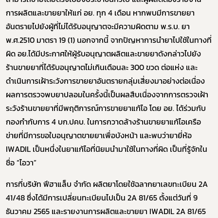
การผลิตและขายยาให้แก่ อย. ทุก 4 เดือน หากพบมีการขายยา
อันตรายไปยังผู้ที่ไม่ได้รับอนุญาตจะมีความผิดตาม พ.ร.บ. ยา
พ.ศ.2510 มาตรา 19 (1) นอกจากนี้ จากปัญหาการนำยาไปใช้ในทางที่
ผิด อย.ได้มีประกาศให้ผู้รับอนุญาตผลิตและขายยาดังกล่าวไปยัง
ร้านขายยาที่ได้รับอนุญาตไม่เกินเดือนละ 300 ขวด ต่อแห่ง และ
ดำเนินการเฝ้าระวังการขายยาอันตรายกลุ่มเสี่ยงมาอย่างต่อเนื่อง
ผลการตรวจพบยาปลอมในครั้งนี้เป็นผลสืบเนื่องจากการตรวจเฝ้า
ระวังร้านขายยาที่มีพฤติการณ์การขายยาแก้ไอ โดย อย. ได้ร่วมกับ
Subscribe
กองกำกับการ 4 บก.ปคบ. ในการกวาดล้างร้านขายยาแก้ไอเครือ
เลือกหัวข้อที่ท่านต้องการ Subscribe
ข่ายที่มีการขอใบอนุญาตขายยาเพื่อบังหน้า และพบว่ายายี่ห้อ
IWADIL เป็นหนึ่งในยาแก้ไอที่นิยมนำมาใช้ในทางที่ผิด เป็นที่รู้จักใน
ชื่อ “ไอวา”
การที่บริษัท ฟีฮาแล็บ จำกัด ผลิตยาโดยใช้ฉลากยาเลขทะเบียน 2A
ผู้ประกอบการายย่อย
41/48 ซึ่งได้มีการเปลี่ยนทะเบียนไปเป็น 2A 81/65 ตั้งแต่วันที่ 9
ธันวาคม 2565 และรายงานการผลิตและขายยา IWADIL 2A 81/65
อาหาร