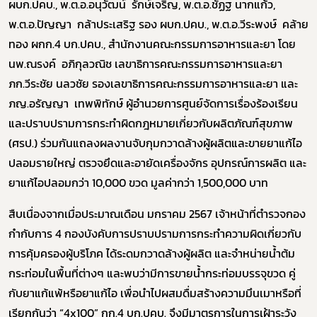
ผบก.ปคบ., พ.ต.อ.อนุวัฒน์ รักษ์เจริญ, พ.ต.อ.ชัฏฐ นากแก้ว,
พ.ต.อ.ปัญญา กล้าประเสริฐ รอง ผบก.ปคบ., พ.ต.อ.วีระพงษ์ คล้าย
ทอง ผกก.4 บก.ปคบ., สำนักงานคณะกรรมการอาหารและยา โดย
นพ.ณรงค์ อภิกุลวณิช เลขาธิการคณะกรรมการอาหารและยา
ภก.วีระชัย นลวชัย รองเลขาธิการคณะกรรมการอาหารและยา และ
ภญ.อรัญญา เทพพิทักษ์ ผู้อำนวยการศูนย์จัดการเรื่องร้องเรียน
และปราบปรามการกระทำผิดกฎหมายเกี่ยวกับผลิตภัณฑ์สุขภาพ
(ศรป.) ร่วมกันแถลงผลงานจับกุมกวาดล้างผู้ผลิตและขายยาแก้ไอ
ปลอมรายใหญ่ ตรวจยึดและอายัดเครื่องจักร อุปกรณ์การผลิต และ
ยาแก้ไอปลอมกว่า 10,000 ขวด มูลค่ากว่า 1,500,000 บาท
สืบเนื่องจากเมื่อประมาณเดือน มกราคม 2567 เจ้าหน้าที่ตำรวจกอง
กำกับการ 4 กองบังคับการปราบปรามการกระทำความผิดเกี่ยวกับ
การคุ้มครองผู้บริโภค ได้ระดมกวาดล้างผู้ผลิต และจำหน่ายน้ำต้ม
กระท่อมในพื้นที่ต่างๆ และพบว่ามีการขายน้ำกระท่อมบรรจุขวด คู่
กับยาแก้แพ้หรือยาแก้ไอ เพื่อนำไปผสมดื่มสร้างความมึนเมาหรือที่
เรียกกันว่า “4x100” กก.4 บก.ปคบ. จึงมีมาตรการในการเฝ้าระวัง