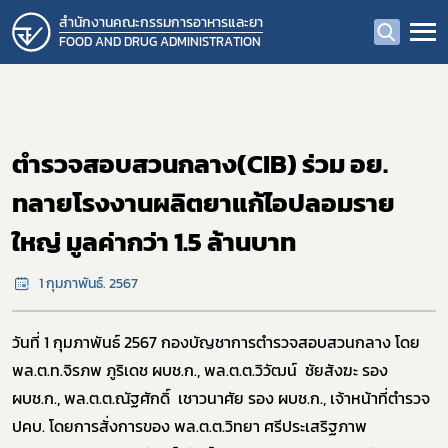
สำนักงานคณะกรรมการอาหารและยา
FOOD AND DRUG ADMINISTRATION
ตำรวจสอบสวนกลาง(CIB) ร่วม อย.
ทลายโรงงานผลิตยาแก้ไอปลอมราย
ใหญ่ มูลค่ากว่า 1.5 ล้านบาท
1 กุมภาพันธ์. 2567
วันที่ 1 กุมภาพันธ์ 2567 กองบัญชาการตำรวจสอบสวนกลาง โดย
พล.ต.ท.จิรภพ ภูริเดช ผบช.ก., พล.ต.ต.วิวัฒน์ ชัยสังฆะ รอง
ผบช.ก., พล.ต.ต.ณัฐศักดิ์ เชาวนาศัย รอง ผบช.ก., เจ้าหน้าที่ตำรวจ
ปคบ. โดยการสั่งการของ พล.ต.ต.วิทยา ศรีประเสริฐภาพ