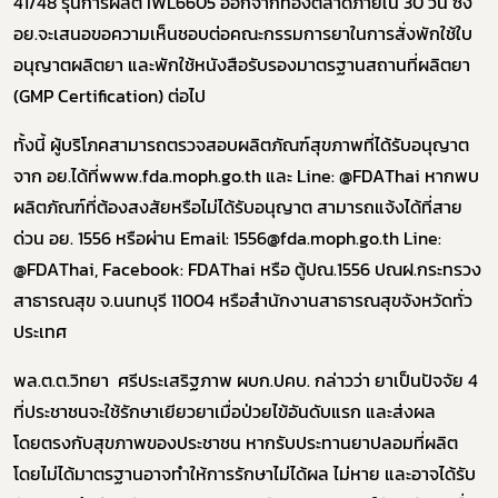
41/48 รุ่นการผลิต IWL6605 ออกจากท้องตลาดภายใน 30 วัน ซึ่ง
อย.จะเสนอขอความเห็นชอบต่อคณะกรรมการยาในการสั่งพักใช้ใบ
อนุญาตผลิตยา และพักใช้หนังสือรับรองมาตรฐานสถานที่ผลิตยา
(GMP Certification) ต่อไป
ทั้งนี้ ผู้บริโภคสามารถตรวจสอบผลิตภัณฑ์สุขภาพที่ได้รับอนุญาต
จาก อย.ได้ที่www.fda.moph.go.th และ Line: @FDAThai หากพบ
ผลิตภัณฑ์ที่ต้องสงสัยหรือไม่ได้รับอนุญาต สามารถแจ้งได้ที่สาย
ด่วน อย. 1556 หรือผ่าน Email: 1556@fda.moph.go.th Line:
@FDAThai, Facebook: FDAThai หรือ ตู้ปณ.1556 ปณฝ.กระทรวง
สาธารณสุข จ.นนทบุรี 11004 หรือสำนักงานสาธารณสุขจังหวัดทั่ว
ประเทศ
พล.ต.ต.วิทยา ศรีประเสริฐภาพ ผบก.ปคบ. กล่าวว่า ยาเป็นปัจจัย 4
ที่ประชาชนจะใช้รักษาเยียวยาเมื่อป่วยไข้อันดับแรก และส่งผล
โดยตรงกับสุขภาพของประชาชน หากรับประทานยาปลอมที่ผลิต
โดยไม่ได้มาตรฐานอาจทำให้การรักษาไม่ได้ผล ไม่หาย และอาจได้รับ