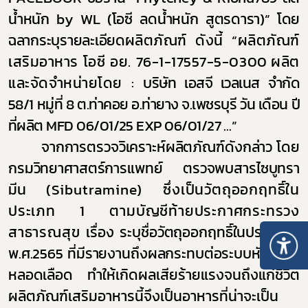
น้ำหนัก
by WL
(โอซี ลดน้ำหนัก สูตรดารา)
”
โดย
ฉลากระบุรายละเอียด
ผลิตภัณฑ์ ดังนี้
“
ผลิตภัณฑ์
เสริมอาหาร โอซี อย. 76-1-17557-5-0300
ผลิต
และจัดจำหน่ายโดย
:
บริษัท เอสจี เวลเนส จำกัด
58/1 หมู่ที่ 8 ต.ท่าคอย อ.ท่ายาง จ.เพชรบุรี วัน เดือน ปี
ที่ผลิต
MFD 06/01/25 EXP 06/01/27
...
”
จากการตรวจวิเคราะห์ผลิตภัณฑ์ดังกล่าว โดย
กรมวิทยาศาสตร์การแพทย์ ตรวจพบสารไซบูทรา
มีน
(
Sibutramine)
ซึ่งเป็นวัตถุออกฤทธิ์ใน
ประเภท 1 ตามบัญชีท้ายประกาศกระทรวง
สาธารณสุข
เรื่อง ระบุชื่อวัตถุออกฤทธิ์ในประเภท 1
พ.ศ.2565 ที่มีรายงานถึงผลกระทบต่อระบบหัวใจและ
หลอดเลือด
ทำให้เกิดผลเสียร้ายแรงจนถึงแก่ชีวิต
ผลิตภัณฑ์เสริมอาหารนี้จึงเป็นอาหารที่น่าจะเป็น