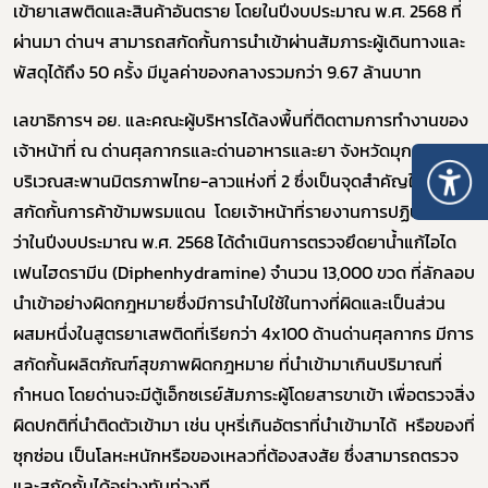
เข้ายาเสพติดและสินค้าอันตราย โดยในปีงบประมาณ พ.ศ. 2568 ที่
ผ่านมา ด่านฯ สามารถสกัดกั้นการนำเข้าผ่านสัมภาระผู้เดินทางและ
พัสดุได้ถึง 50 ครั้ง มีมูลค่าของกลางรวมกว่า 9.67 ล้านบาท
เลขาธิการฯ อย. และคณะผู้บริหารได้ลงพื้นที่ติดตามการทำงานของ
เจ้าหน้าที่ ณ ด่านศุลกากรและด่านอาหารและยา จังหวัดมุกดาหาร
บริเวณสะพานมิตรภาพไทย-ลาวแห่งที่ 2 ซึ่งเป็นจุดสำคัญในการ
สกัดกั้นการค้าข้ามพรมแดน โดยเจ้าหน้าที่รายงานการปฏิบัติงาน
ว่าในปีงบประมาณ พ.ศ. 2568 ได้ดำเนินการตรวจยึดยาน้ำแก้ไอได
เฟนไฮดรามีน (Diphenhydramine) จำนวน 13,000 ขวด ที่ลักลอบ
นำเข้าอย่างผิดกฎหมายซึ่งมีการนำไปใช้ในทางที่ผิดและเป็นส่วน
ผสมหนึ่งในสูตรยาเสพติดที่เรียกว่า 4x100 ด้านด่านศุลกากร มีการ
สกัดกั้นผลิตภัณฑ์สุขภาพผิดกฎหมาย ที่นำเข้ามาเกินปริมาณที่
กำหนด โดยด่านจะมีตู้เอ็กซเรย์สัมภาระผู้โดยสารขาเข้า เพื่อตรวจสิ่ง
ผิดปกติที่นำติดตัวเข้ามา เช่น บุหรี่เกินอัตราที่นำเข้ามาได้ หรือของที่
ซุกซ่อน เป็นโลหะหนักหรือของเหลวที่ต้องสงสัย ซึ่งสามารถตรวจ
และสกัดกั้นได้อย่างทันท่วงที