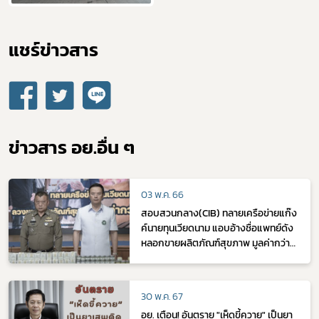
แชร์ข่าวสาร​
ข่าวสาร อย.อื่น ๆ
03 พ.ค. 66
สอบสวนกลาง(CIB) ทลายเครือข่ายแก๊ง
ค์นายทุนเวียดนาม แอบอ้างชื่อแพทย์ดัง
หลอกขายผลิตภัณฑ์สุขภาพ มูลค่ากว่า
60 ล้านบาท”
30 พ.ค. 67
อย. เตือน! อันตราย "เห็ดขี้ควาย" เป็นยา