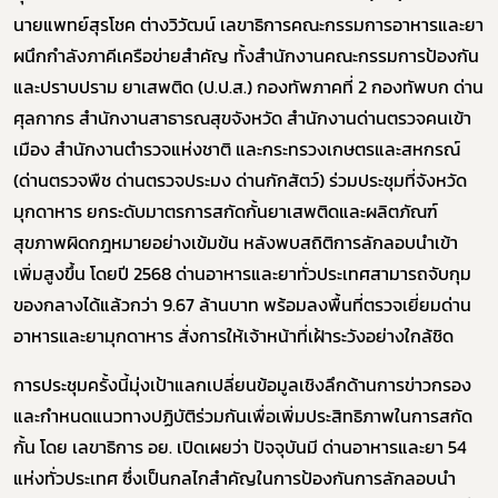
นายแพทย์สุรโชค ต่างวิวัฒน์ เลขาธิการคณะกรรมการอาหารและยา
ผนึกกำลังภาคีเครือข่ายสำคัญ ทั้งสำนักงานคณะกรรมการป้องกัน
และปราบปราม ยาเสพติด (ป.ป.ส.) กองทัพภาคที่ 2 กองทัพบก ด่าน
ศุลกากร สำนักงานสาธารณสุขจังหวัด สำนักงานด่านตรวจคนเข้า
เมือง สำนักงานตำรวจแห่งชาติ และกระทรวงเกษตรและสหกรณ์
(ด่านตรวจพืช ด่านตรวจประมง ด่านกักสัตว์) ร่วมประชุมที่จังหวัด
มุกดาหาร ยกระดับมาตรการสกัดกั้นยาเสพติดและผลิตภัณฑ์
สุขภาพผิดกฎหมายอย่างเข้มข้น หลังพบสถิติการลักลอบนำเข้า
เพิ่มสูงขึ้น โดยปี 2568 ด่านอาหารและยาทั่วประเทศสามารถจับกุม
ของกลางได้แล้วกว่า 9.67 ล้านบาท พร้อมลงพื้นที่ตรวจเยี่ยมด่าน
อาหารและยามุกดาหาร สั่งการให้เจ้าหน้าที่เฝ้าระวังอย่างใกล้ชิด
การประชุมครั้งนี้มุ่งเป้าแลกเปลี่ยนข้อมูลเชิงลึกด้านการข่าวกรอง
และกำหนดแนวทางปฏิบัติร่วมกันเพื่อเพิ่มประสิทธิภาพในการสกัด
กั้น โดย เลขาธิการ อย. เปิดเผยว่า ปัจจุบันมี ด่านอาหารและยา 54
แห่งทั่วประเทศ ซึ่งเป็นกลไกสำคัญในการป้องกันการลักลอบนำ