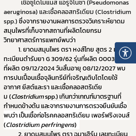
เชื้อซูโดโมแนส แอรูจิโนซา (
Pseudomonas
aeruginosa)
และเชื้อคลอสทริเดียม (
Clostridium
spp.)
ซึ่งจากรายงานผลการตรวจวิเคราะห์ยาดม
สมุนไพรที่เก็บจากสถานที่ผลิตโดยกรม
วิทยาศาสตร์การแพทย์พบว่า
1.
ยาดมสมุนไพร ตรา หงส์ไทย สูตร
2
เลข
ทะเบียนตำรับยา
G 309/62
รุ่นที่ผลิต
000332
วัน
ที่ผลิต
09/12/2024
วันสิ้นอายุ
08/12/2027
พบ
การปนเปื้อนเชื้อจุลินทรีย์ที่เจริญเติบโตโดยใช้
อากาศ ยีสต์และรา และเชื้อ
คลอสตริเดีย
ม
(
Clostridium
spp.)
เกินกว่าเกณฑ์มาตรฐานที่
กำหนดข้างต้น และ
จากรายงานการตรวจยืนยันเชื้อ
พบว่า เป็นเชื้อก่อโรค
คลอสทริเดียม เพอร์ฟริงเจนส์
(
Clostridium
perfringens
)
2.
ยาดมสมุนไพร ตรา ฉมาเฮิร์บ เลขทะเบียน