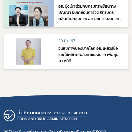
อย. มุ่งเป้า ร่วมกับกรมทรัพย์สินทาง
ปัญญา ขับเคลื่อนการจดสิทธิบัตร
ผลิตภัณฑ์สุขภาพ อำนวยความสะดวก
แก่ผู้ประกอบการ
20 มี.ค. 67
วันสุขภาพช่องปากโลก อย. เผยวิธีซื้อ
และใช้ผลิตภัณฑ์ดูแลช่องปาก เพื่อสุข
ภาวะที่ดี
สำนักงานคณะกรรมการอาหารและยา
FOOD AND DRUG ADMINISTRATION
88/24 ถ.ติวานนท์ ต.ตลาดขวัญ อ.เมืองนนทบุรี จ.นนทบุรี 11000