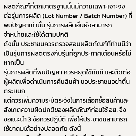
ผลิตภัณฑ์ที่ตกมาตรฐานนั้นมีความ
เฉพาะเจาะจง
ต่อรุ่นการผลิต (
Lot Number / Batch Number)
ที่
พบปัญหาเท่านั้น
รุ่นการผลิตอื่นยังสามารถ
Subscribe
จำหน่ายและใช้ได้ตามปกติ
ดังนั้น ประชาชนควร
ตรวจสอบ
ผลิตภัณฑ์ที่ท่านมีว่า
เลือกหัวข้อที่ท่านต้องการ Subscribe
เป็น
รุ่นการผลิต
ตรงกับรุ่นที่ถูกประกาศเตือนหรือไม่
หากเป็น
รุ่นการผลิตที่พบปัญหา
ควรหยุดใช้ทันที
และติดต่อ
ผู้ประกอบการายย่อย
ผู้ผลิตเพื่อดำเนินการคืนสินค้า ขอประชาชน
อย่าตื่น
ตระหนก
อาหาร
แต่ควรเพิ่ม
ความระมัดระวังในการเลือกซื้อสินค้าและ
โควิด
สังเกตความผิดปกติของผลิตภัณฑ์ก่อนใช้
อย. จึง
ขอ
แนะนำ
3
ข้อควรปฏิบัติ
เพื่อให้ประชาชนสามารถ
ใช้ยาดมได้อย่างปลอดภัย ดังนี้