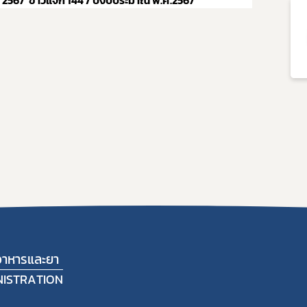
น 2567
ข่าวแจก 144
/ ปีงบประมาณ พ.ศ.2567
าหารและยา
NISTRATION