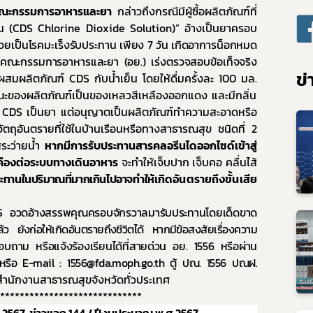
รคณะกรรมการอาหารและยา
กล่าวถึงกรณีมีผู้ซื้อผลิตภัณฑ์ที่
10. ข้อมูลสถิติต่าง ๆ
และความก้าวหน้าในการดำเนินงานและการใช้งบประมาณประจำปี
น (
CDS Chlorine Dioxide Solution
)
”
อ้างเป็น
ยาครอบ
ยบายด้านเทคโนโลยีสารสนเทศ
ป่วยเป็นโรคมะเร็งรับประทาน เพียง 7 วัน เกิดอาการน็อกหมด
งานคณะกรรมการอาหารและยา (อย.) เร่งตรวจสอบข้อเท็จจริง
ปฏิบัติราชการทางอิเล็กทรอนิกส์
ข่
ารผสมผลิตภัณฑ์
CDS
กับน้ำเย็น โดยให้ดื่มครั้งละ
100
มล
.
ูลการจัดซื้อจัดจ้าง
ะของผลิตภัณฑ์เป็นของเหลวสีเหลืองออกแดง และมีกลิ่น
ประเมินคุณธรรมและความโปร่งใส (ITA)
ต
CDS
เป็นยา แต่อนุญาตเป็นผลิตภัณฑ์ทำความสะอาดหรือ
วัตถุอันตรายที่ใช้ในบ้านเรือนหรือทางสาธารณสุข ชนิดที่ 2
คุ้มครองข้อมูลส่วนบุคคล
สระว่ายน้ำ
หากมีการรับประทานสารคลอรีนไดออกไซด์เข้าสู่
Subscribe
เคืองต่อระบบทางเดินอาหาร
จะทำให้เจ็บปาก เจ็บคอ คลื่นไส้
ะทานในปริมาณที่มากเกินไปอาจทำให้
เกิดอันตรายถึงขั้นเสีย
เลือกหัวข้อที่ท่านต้องการ Subscribe
S
อวดอ้างสรรพคุณครอบจักรวาลมารับประทานโดยเด็ดขาด
้ว ยังก่อให้เกิดอันตรายถึงชีวิตได้ หากมีข้อสงสัยเรื่องความ
ถาม หรือแจ้งร้องเรียนได้ที่สายด่วน อย. 1556 หรือผ่าน
หรือ
E-mail :
1556
@fda.moph.go.th
ตู้ ปณ. 1556 ปณฝ.
ผู้ประกอบการาย
อาหาร
โควิด
สำนักงานสาธารณสุขจังหวัดทั่วประเทศ
อย
*****************************