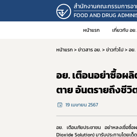
สำนักงานคณะกรรมการอา
FOOD AND DRUG ADMINI
หน้าแรก
เกี่ยวกับ อย.
หน้าแรก
ข่าวสาร อย.
ข่าวทั่วไป
อย. 
1. วิสัยท
2. อำนาจ
อย. เตือนอย่าซื้อผล
3. โครง
4. ข้อมู
ตาย อันตรายถึงชีวิ
คำสั
19 เมษายน 2567
5. แผน
6. บุคล
7. รายง
อย. เตือนภัยประชาชน อย่าหลงเชื่อซื้อ
Dioxide Solution
)
มารับประทานโดยเด็ดข
8. ราย