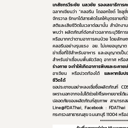
เภสัชกรวีระชัย นลวชัย รองเลขาธิกา
9. แผน
ฉลากเขียนว่า
“
คลอรีน ไดออกไซด์ โซลูชั่
10. นโ
จักรวาล
รักษาได้สารพัดโรคให้บุตรชายที่
สติและเสียชีวิตในเวลาต่อมานั้น สำนัก
11. การ
พบว่า ผลิตภัณฑ์ดังกล่าว
ฉลากระบุวิธีก
12. ข้อม
หรือมากกว่าตามอาการคนป่วย โดยลักษณ
13. การ
คลอรีนอย่างรุนแรง
อย. ไม่เคยอนุญา
ฆ่าเชื้อที่ใช้สำหรับอาหาร และอนุญาตเป็น
14. การ
สำหรับฆ่าเชื้อบนพื้นผิววัสดุ อากาศ หรือ
ร่างกาย จะทำให้เกิดอาการพิษและระคาย
อาเจียน หรือปวดท้องได้
และหากรับปร
ชีวิตได้
ขอประชาชนอย่าหลงเชื่อซื้อผลิตภัณฑ์
CD
เพราะนอกจากจะไม่ได้ช่วยให้โรคหายขาดได้แล
ปลอดภัย
ของผลิตภัณฑ์สุขภาพ สามารถสอบ
Line@FDAThai
,
Facebook : FDAThai
กระทรวงสาธารณสุข จ.นนทบุรี
11004 หรือ
ย่
**************