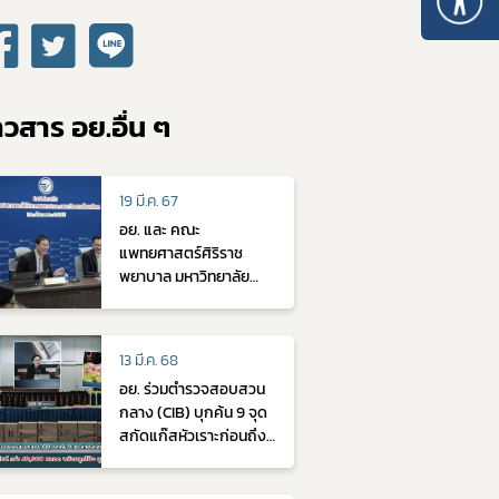
10. หลักเกณฑ์การบริหารทรัพยากรบุคคล
าวสาร อย.อื่น ๆ
19 มี.ค. 67
อย. และ คณะ
แพทยศาสตร์ศิริราช
พยาบาล มหาวิทยาลัย
มหิดล ร่วมหารือแนวทาง
การกำกับดูแลผลิตภัณฑ์
การแพทย์นวัตกรรมและ
13 มี.ค. 68
การแพทย์ขั้นสูง
อย. ร่วมตำรวจสอบสวน
กลาง (CIB) บุกค้น 9 จุด
สกัดแก๊สหัวเราะก่อนถึง
ผู้บริโภค ยึดแก๊สไนตรัส
ออกไซด์ กว่า 40,000