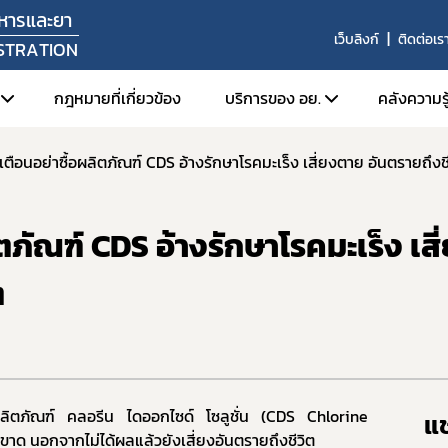
หารและยา
เว็บลิงก์
ติดต่อเร
STRATION
กฎหมายที่เกี่ยวข้อง
บริการของ อย.
คลังความรู
เตือนอย่าซื้อผลิตภัณฑ์ CDS อ้างรักษาโรคมะเร็ง เสี่ยงตาย อันตรายถึงช
ัศน์ พันธกิจ
1. ตรวจสอบการอนุญาต สถานท
1. FD
หน้าที่
2. สืบค้นข้อมูลใบอนุญาตโฆษ
2. Or
ิตภัณฑ์ CDS อ้างรักษาโรคมะเร็ง เสี
สร้างหน่วยงาน
3. การยื่นคำขอผ่านระบบอิเล็
3. ศูน
ลผู้บริหาร
4. e-Submission (SKYNET)
ต
่งมอบอำนาจรองเลขาธิการคณะกรรมการอาหารและยา
5. การเปิดใช้งานใบรับรองอิเล็
6. การส่งเสริมการส่งออกผลิ
ยุทธศาสตร์และแผนพัฒนาหน่วยงาน
7. ระบบข้อมูลเปิด อย. (Open 
ากร
8. อย. ควอลิตี้ อวอร์ด
านประจำปี
ผลิตภัณฑ์ คลอรีน ไดออกไซด์ โซลูชั่น (
CDS Chlorine
แช
9. หลักเกณฑ์การนำตราสัญลักษ
าด นอกจากไม่ได้ผลแล้วยังเสี่ยงอันตรายถึงชีวิต
งานผลการดำเนินงาน