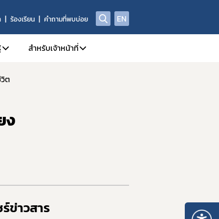
EN
า
ร้องเรียน
คำถามที่พบบ่อย
้
สำหรับเจ้าหน้าที่
ีวิต
ี่/ผลิตภัณฑ์สุขภาพ
A Center
1. คู่มือหรือแนวทางการปฏิบัติงานของเจ้าหน้าที่
ณา
yor.com
2. SKYNET
่ยง
กทรอนิกส์ e-Submission
ย์วิทยบริการ
3. DPIS
4. workD Platform
กทรอนิกส์ (e-Certificate)
5. ระบบคุณภาพ
ตภัณฑ์สุขภาพ
6. แบบฟอร์ม เจ้าหน้าที่
Data)
7. จองห้องประชุม/ห้องอบรม
8. การอบรมของเจ้าหน้าที่ อย.
ร์ข่าวสาร​
ณ์รางวัล อย. ควอลิตี้ อวอร์ด
9. การเรียนรู้ Online (e-learning)