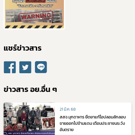
แชร์ข่าวสาร​
ข่าวสาร อย.อื่น ๆ
21 มี.ค. 68
สสจ.มุกดาหาร ยึดยาแก้ไอปลอมลักลอบ
ขายออกไปข้ามแดน เตือนประชาชนระวัง
อันตราย