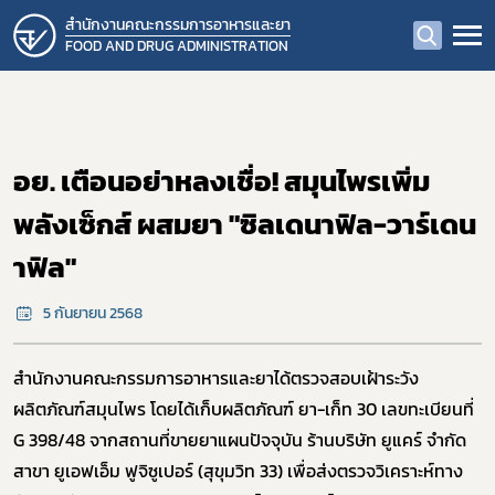
สำนักงานคณะกรรมการอาหารและยา
FOOD AND DRUG ADMINISTRATION
อย. เตือนอย่าหลงเชื่อ! สมุนไพรเพิ่ม
พลังเซ็กส์ ผสมยา "ซิลเดนาฟิล-วาร์เดน
าฟิล"
5 กันยายน 2568
สำนักงานคณะกรรมการอาหารและยาได้ตรวจสอบเฝ้าระวัง
ผลิตภัณฑ์สมุนไพร โดยได้เก็บผลิตภัณฑ์ ยา-เก็ท 30 เลขทะเบียนที่
G
398/48 จากสถานที่ขายยาแผนปัจจุบัน ร้านบริษัท ยูแคร์ จำกัด
สาขา ยูเอฟเอ็ม ฟูจิซูเปอร์ (สุขุมวิท 33)
เพื่อส่งตรวจวิเคราะห์ทาง