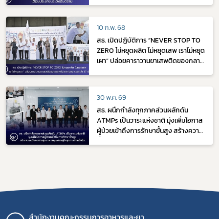
10 ก.พ. 68
สธ. เปิดปฏิบัติการ “NEVER STOP TO
ZERO ไม่หยุดผลิต ไม่หยุดเสพ เราไม่หยุด
เผา” ปล่อยคาราวานยาเสพติดของกลาง
ไปเผาทำลาย รวมกว่า 37 ตัน
30 พ.ค. 69
สธ. ผนึกกำลังทุกภาคส่วนผลักดัน
ATMPs เป็นวาระแห่งชาติ มุ่งเพิ่มโอกาส
ผู้ป่วยเข้าถึงการรักษาขั้นสูง สร้างความ
มั่นคงทางสุขภาพ หนุนเศรษฐกิจสุขภาพ
ไทยยั่งยืน
สำนักงานคณะกรรมการอาหารและยา