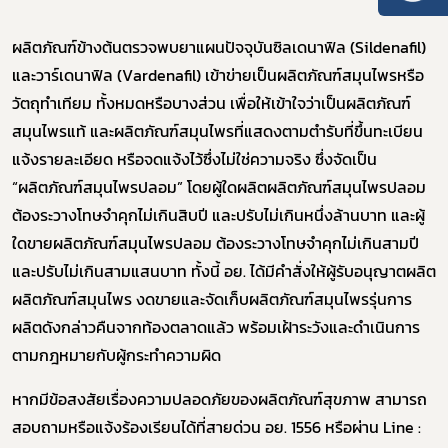
ผลิตภัณฑ์ข้างต้นตรวจพบยาแผนปัจจุบันซิลเดนาฟิล (
Sildenafil
)
และวาร์เดนาฟิล (
Vardenafil)
เข้าข่ายเป็นผลิตภัณฑ์สมุนไพรหรือ
วัตถุทำเทียม ทั้งหมดหรือบางส่วน เพื่อให้เข้าใจว่าเป็นผลิตภัณฑ์
สมุนไพรแท้ และผลิตภัณฑ์สมุนไพรที่แสดงตามตำรับที่ขึ้นทะเบียน
แจ้งรายละเอียด หรือจดแจ้งไว้ซึ่งไม่ใช่ความจริง ซึ่งจัดเป็น
“
ผลิตภัณฑ์สมุนไพรปลอม
”
โดยผู้ใดผลิตผลิตภัณฑ์สมุนไพรปลอม
ต้องระวางโทษจำคุกไม่เกินสิบปี และปรับไม่เกินหนึ่งล้านบาท และผู้
ใดขายผลิตภัณฑ์สมุนไพรปลอม ต้องระวางโทษจำคุกไม่เกินสามปี
และปรับไม่เกินสามแสนบาท ทั้งนี้ อย. ได้มีคำสั่งให้ผู้รับอนุญาตผลิต
ผลิตภัณฑ์สมุนไพร งดขายและจัดเก็บผลิตภัณฑ์สมุนไพรรุ่นการ
ผลิตดังกล่าวคืนจากท้องตลาดแล้ว พร้อมเฝ้าระวังและดำเนินการ
ตามกฎหมายกับผู้กระทำความผิด
หากมีข้อสงสัยเรื่องความปลอดภัยของผลิตภัณฑ์สุขภาพ สามารถ
สอบถามหรือแจ้งร้องเรียนได้ที่สายด่วน อย.
1556
หรือผ่าน
Line :