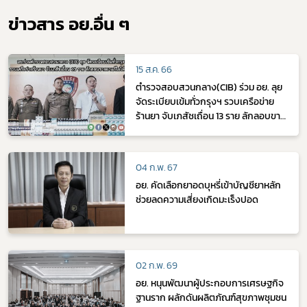
ข่าวสาร อย.อื่น ๆ
15 ส.ค. 66
ตำรวจสอบสวนกลาง(CIB) ร่วม อย. ลุย
จัดระเบียบเข้มทั่วกรุงฯ รวบเครือข่าย
ร้านยา จับเภสัชเถื่อน 13 ราย ลักลอบขาย
ยาแก้ไอให้วัยรุ่น
04 ก.พ. 67
อย. คัดเลือกยาอดบุหรี่เข้าบัญชียาหลัก
ช่วยลดความเสี่ยงเกิดมะเร็งปอด
02 ก.พ. 69
อย. หนุนพัฒนาผู้ประกอบการเศรษฐกิจ
ฐานราก ผลักดันผลิตภัณฑ์สุขภาพชุมชน