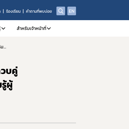
EN
า
ร้องเรียน
คำถามที่พบบ่อย
้
สำหรับเจ้าหน้าที่
อย. ผนึกกำลัง Meta ปั้น “ยูนิคอร์นไทย” บุกตลาดโลก ควบคู่ยกระดับส่งเสริมความปลอดภัยบนแพลตฟอร์ม ให้ความรู้ผู้ใช้ - ผู้ลงโฆษณา
ี่/ผลิตภัณฑ์สุขภาพ
A Center
1. คู่มือหรือแนวทางการปฏิบัติงานของเจ้าหน้าที่
ณา
yor.com
2. SKYNET
วบคู่
กทรอนิกส์ e-Submission
ย์วิทยบริการ
3. DPIS
4. workD Platform
ผู้
กทรอนิกส์ (e-Certificate)
5. ระบบคุณภาพ
ตภัณฑ์สุขภาพ
6. แบบฟอร์ม เจ้าหน้าที่
Data)
7. จองห้องประชุม/ห้องอบรม
8. การอบรมของเจ้าหน้าที่ อย.
ณ์รางวัล อย. ควอลิตี้ อวอร์ด
9. การเรียนรู้ Online (e-learning)