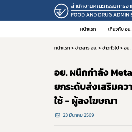
สำนักงานคณะกรรมการอา
FOOD AND DRUG ADMINI
หน้าแรก
เกี่ยวกับ อย.
หน้าแรก
ข่าวสาร อย.
ข่าวทั่วไป
1. วิสัยท
2. อำนาจ
อย. ผนึกกำลัง Meta 
3. โครง
4. ข้อมู
ยกระดับส่งเสริมคว
คำสั
ใช้ - ผู้ลงโฆษณา
5. แผน
6. บุคล
23 มีนาคม 2569
7. รายง
8. ราย