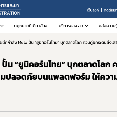
หารและยา
เว็บลิงก์
ติดต่อเร
STRATION
กฎหมายที่เกี่ยวข้อง
บริการของ อย.
คลังความรู
ัศน์ พันธกิจ
1. ตรวจสอบการอนุญาต สถานท
1. FD
หน้าที่
2. สืบค้นข้อมูลใบอนุญาตโฆษ
2. Or
ปั้น “ยูนิคอร์นไทย” บุกตลาดโลก ค
สร้างหน่วยงาน
3. การยื่นคำขอผ่านระบบอิเล็
3. ศูน
ลผู้บริหาร
4. e-Submission (SKYNET)
ามปลอดภัยบนแพลตฟอร์ม ให้ความรู้
่งมอบอำนาจรองเลขาธิการคณะกรรมการอาหารและยา
5. การเปิดใช้งานใบรับรองอิเล็
6. การส่งเสริมการส่งออกผลิ
ยุทธศาสตร์และแผนพัฒนาหน่วยงาน
7. ระบบข้อมูลเปิด อย. (Open 
ากร
8. อย. ควอลิตี้ อวอร์ด
านประจำปี
9. หลักเกณฑ์การนำตราสัญลักษ
งานผลการดำเนินงาน