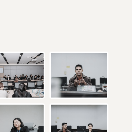
ผู้ประกอบการาย
อาหาร
โควิด
อย