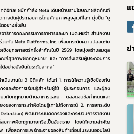
แช
10. ข้อมูลสถิติต่าง ๆ
และความก้าวหน้าในการดำเนินงานและการใช้งบประมาณประจำปี
ุคดิจิทัล! ผนึกกำลัง
Meta
เดินหน้าปราบโฆษณาผลิตภัณฑ์
ยบายด้านเทคโนโลยีสารสนเทศ
ทางดันผู้ประกอบการไทยศักยภาพสูงสู่เวทีโลก มุ่งปั้น “ยู
ตอย่างยั่งยืน
ปฏิบัติราชการทางอิเล็กทรอนิกส์
ธิการคณะกรรมการอาหารและยา เปิดเผยว่า สำนักงาน
ูลการจัดซื้อจัดจ้าง
ร่วมกับ
Meta Platforms, Inc.
เพื่อยกระดับความปลอดภัย
ประเมินคุณธรรมและความโปร่งใส (ITA)
ข่
เชิงยุทธศาสตร์ครั้งสำคัญในปี
2569
โดยมุ่งสร้างสมดุล
คุ้มครองข้อมูลส่วนบุคคล
ัณฑ์สุขภาพผิดกฎหมาย” และ “การส่งเสริมผู้ประกอบการ
ได้อย่างยั่งยืนในระดับสากล”
ำเนินงานใน
3
มิติหลัก ได้แก่ 1. การให้ความรู้เชิงป้องกัน
และสื่อการเรียนรู้สำหรับผู้ใช้ ผู้ประกอบการ และผู้ลง
องเกี่ยวกับกฎหมายด้านอาหารและยา ตลอดจนข้อกำหนดและ
งของการกระทำผิดโดยรู้เท่าไม่ถึงการณ์ 2. การยกระดับ
Detection)
พัฒนาระบบคัดกรองและกระบวนการรายงาน
ภัณฑ์สุขภาพผิดกฎหมายหรือเป็นอันตราย โดยให้ความสำคัญ
าพ เพื่อลดการแพร่กระจายของสินค้าเถื่อนในระบบออนไลน์