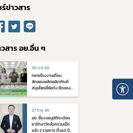
ร์ข่าวสาร​
10. หลักเกณฑ์การบริหารทรัพยากรบุคคล
าวสาร อย.อื่น ๆ
30 ต.ค. 68
ทลายโรงงานเถื่อน
ลักลอบผลิตผลิตภัณฑ์
สมุนไพรยี่ห้อดัง ยึดของ
กลางกว่า 2 ล้านชิ้น มูลค่า
กว่า 120 ล้านบาท
27 ก.พ. 66
อย. ชี้แจงอนุมัติทะเบียน
ยารักษาวัณโรครวมเม็ด
แล้ว 2 รายการ ตั้งแต่ ปี