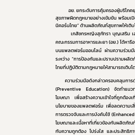
9. แผน
อย. ยกระดับการคุ้มครองผู้บริโภคย
10. นโ
สุขภาพ
ผิดกฎหมายอย่างเข้มข้น พร้อมเปิด
นิคอร์นไทย” ด้านผลิตภัณฑ์สุขภาพให้เติบโ
11. การ
เภสัชกรหญิงสุภัทรา บุญเสริม เลขา
12. ข้อม
คณะกรรมการอาหารและยา (อย.) ได้หารือ
13. การ
บนแพลตฟอร์มออนไลน์ ผ่านความร่วมมือ
14. การ
ระหว่าง “การป้องกันและปราบปรามผลิตภ
ไทยที่ปฏิบัติตามกฎหมายให้สามารถเติบโต
ความร่วมมือดังกล่าวครอบคลุมการด
(
Preventive Education)
จัดทำแนวทาง
โฆษณา เพื่อสร้างความเข้าใจที่ถูกต้
นโยบายของแพลตฟอร์ม เพื่อลดความเสี่ย
การตรวจจับและการบังคับใช้ (
Enhanced 
โฆษณาและเนื้อหาที่เกี่ยวข้องกับผลิต
กับความถูกต้อง โปร่งใส และประสิทธิภ