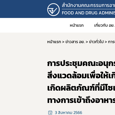
สำนักงานคณะกรรมการอา
FOOD AND DRUG ADMINI
หน้าแรก
เกี่ยวกับ อย.
หน้าแรก
ข่าวสาร อย.
ข่าวทั่วไป
1. วิสัยท
2. อำนาจ
การประชุมคณะอนุกรร
3. โครง
4. ข้อมู
สิ่งแวดล้อมเพื่อให้
คำสั
เกิดผลิตภัณฑ์ที่มีโ
5. แผน
ทางการเข้าถึงอาหารที
6. บุคล
7. รายง
3 สิงหาคม 2566
8. ราย