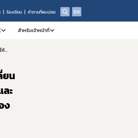
EN
า
ร้องเรียน
คำถามที่พบบ่อย
้
สำหรับเจ้าหน้าที่
การประชุมคณะอนุกรรมการยุทธศาสตร์ที่ 3 การปรับเปลี่ยนสิ่งแวดล้อมเพื่อให้เกิดการผลิต ปรับปรุง เปลี่ยนแปลง และเกิดผลิตภัณฑ์ที่มีโซเดียมต่ำ รวมทั้งเพิ่มทางเลือกและช่องทางการเข้าถึงอาหารที่มีโซเดียมต่ำ ครั้งที่ 1/ 2566
ี่/ผลิตภัณฑ์สุขภาพ
A Center
1. คู่มือหรือแนวทางการปฏิบัติงานของเจ้าหน้าที่
ณา
yor.com
2. SKYNET
ี่ยน
กทรอนิกส์ e-Submission
ย์วิทยบริการ
3. DPIS
4. workD Platform
และ
กทรอนิกส์ (e-Certificate)
5. ระบบคุณภาพ
่อง
ตภัณฑ์สุขภาพ
6. แบบฟอร์ม เจ้าหน้าที่
Data)
7. จองห้องประชุม/ห้องอบรม
8. การอบรมของเจ้าหน้าที่ อย.
ณ์รางวัล อย. ควอลิตี้ อวอร์ด
9. การเรียนรู้ Online (e-learning)