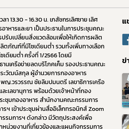
10. ข้อมูลสถิติต่าง ๆ
และความก้าวหน้าในการดำเนินงานและการใช้งบประมาณประจำปี
ยบายด้านเทคโนโลยีสารสนเทศ
เวลา 13.30 - 16.30 น. เภสัชกรเลิศชาย เลิศ
แช
ปฏิบัติราชการทางอิเล็กทรอนิกส์
อาหารและยา เป็นประธานในการประชุมคณะ
ูลการจัดซื้อจัดจ้าง
ปรับเปลี่ยนสิ่งแวดล้อมเพื่อให้เกิดการผลิต
ประเมินคุณธรรมและความโปร่งใส (ITA)
ิตภัณฑ์ที่มีโซเดียมต่ำ รวมทั้งเพิ่มทางเลือก
คุ้มครองข้อมูลส่วนบุคคล
ซเดียมต่ำ ครั้งที่ 1/2566 โดยมี
ข่
ะธานเครือข่าย
ลดบริโภคเค็ม รองประธานคณะ
ีระวัฒน์สกุล ผู้อำนวยการกองอาหาร
 พญ.วรวรรณ ชัยลิมปมนตรี เลขาธิการเครือ
ละเลขานุการ พร้อมด้วยเจ้าหน้าที่กอง
งประชุมกองอาหาร สำนักงานคณะกรรมการ
 เข้าประชุมผ่านสื่ออิเล็กทรอนิกส์
Zoom
รรมการฯ ดังกล่าว มีวัตถุประสงค์เพื่อ
หน่วยงานที่เกี่ยวข้องและแผนกิจกรรมการ