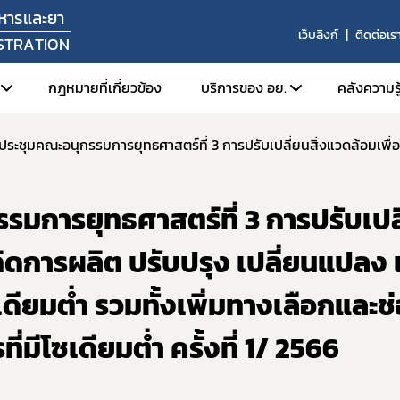
หารและยา
เว็บลิงก์
ติดต่อเร
STRATION
กฎหมายที่เกี่ยวข้อง
บริการของ อย.
คลังความรู
ัศน์ พันธกิจ
1. ตรวจสอบการอนุญาต สถานท
1. FD
หน้าที่
2. สืบค้นข้อมูลใบอนุญาตโฆษ
2. Or
มการยุทธศาสตร์ที่ 3 การปรับเปล
สร้างหน่วยงาน
3. การยื่นคำขอผ่านระบบอิเล็
3. ศูน
ลผู้บริหาร
4. e-Submission (SKYNET)
เกิดการผลิต ปรับปรุง เปลี่ยนแปลง 
่งมอบอำนาจรองเลขาธิการคณะกรรมการอาหารและยา
5. การเปิดใช้งานใบรับรองอิเล็
ซเดียมต่ำ รวมทั้งเพิ่มทางเลือกและช
6. การส่งเสริมการส่งออกผลิ
ยุทธศาสตร์และแผนพัฒนาหน่วยงาน
7. ระบบข้อมูลเปิด อย. (Open 
่มีโซเดียมต่ำ ครั้งที่ 1/ 2566
ากร
8. อย. ควอลิตี้ อวอร์ด
านประจำปี
9. หลักเกณฑ์การนำตราสัญลักษ
งานผลการดำเนินงาน