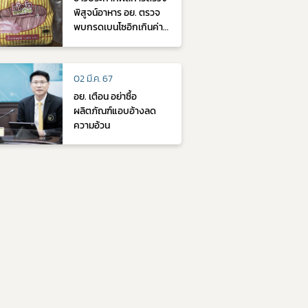
พิสูจน์อาหาร อย. ตรวจ
พบกรดเบนโซอิกเกินค่า
ความปลอดภัย ในโบโลน่า
แซนวิช
02 มี.ค. 67
อย. เตือน อย่าซื้อ
ผลิตภัณฑ์แอบอ้างลด
ความอ้วน