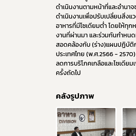
ดำเนินงานตามหน้าที่และอำน
ดำเนินงานเพื่อปรับเปลี่ยนสิ่งแ
อาหารที่มีโซเดียมต่ำ โดยให้ทุ
งานที่ผ่านมา และร่วมกันกำหน
สอดคล้องกับ (ร่าง)แผนปฏิบัต
ประเทศไทย (พ.ศ.2566 - 2570
ลดการบริโภคเกลือและโซเดียมเพ
ครั้งถัดไป
ย่
คลังรูปภาพ