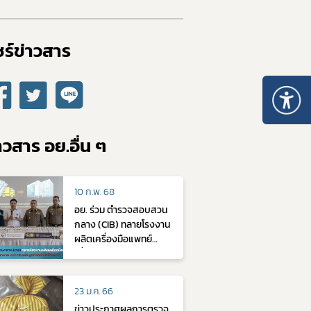
10. หลักเกณฑ์การบริหารทรัพยากรบุคคล
ร์ข่าวสาร​
าวสาร อย.อื่น ๆ
10 ก.พ. 68
อย. ร่วม ตำรวจสอบสวน
กลาง (CIB) ทลายโรงงาน
ผลิตเครื่องมือแพทย์
เถื่อน ส่งโรงพยาบาล กว่า
12 แห่ง มูลค่ากว่า 2 ล้าน
บาท
23 ม.ค. 66
ข่าวประกาศผลการตรวจ