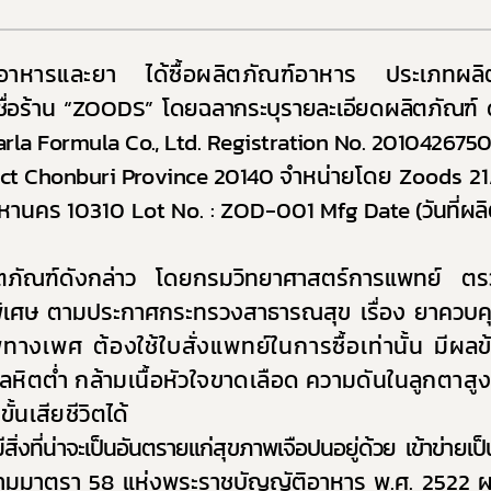
10. ข้อมูลสถิติต่าง ๆ
และความก้าวหน้าในการดำเนินงานและการใช้งบประมาณประจำปี
ยบายด้านเทคโนโลยีสารสนเทศ
าหารและยา ได้ซื้อผลิตภัณฑ์อาหาร
ประเภทผลิต
ปฏิบัติราชการทางอิเล็กทรอนิกส์
ชื่อร้าน
“ZOODS”
โดยฉลากระบุรายละเอียดผลิตภัณฑ์ ดั
ูลการจัดซื้อจัดจ้าง
arla Formula Co., Ltd. Registration No. 20104267
ประเมินคุณธรรมและความโปร่งใส (ITA)
rict Chonburi Province 20140
จำหน่ายโดย
Zoods 2
คุ้มครองข้อมูลส่วนบุคคล
มหานคร 10310
Lot No. : ZOD-001
Mfg Date
(วันที่ผล
ิตภัณฑ์ดังกล่าว โดยกรมวิทยาศาสตร์การแพทย์ ตร
พิเศษ ตามประกาศกระทรวงสาธารณสุข เรื่อง ยาควบค
เพศ ต้องใช้ใบสั่งแพทย์ในการซื้อเท่านั้น
มีผลข้
ิตต่ำ กล้ามเนื้อหัวใจขาดเลือด ความดันในลูกตาสูง 
้นเสียชีวิตได้
ีสิ่งที่น่าจะเป็นอันตรายแก่สุขภาพเจือปนอยู่ด้วย เข้าข่ายเป็
ษตามมาตรา 58 แห่งพระราชบัญญัติอาหาร พ.ศ. 2522
ผ