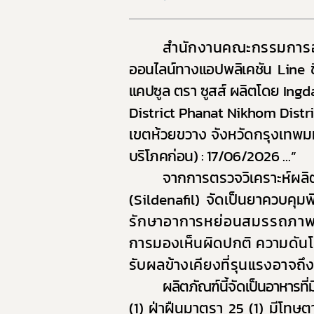
9. แผน
10. นโ
สำนักงานคณะกรรมการอ
11. การ
ออนไลน์ทางแอปพลิเคชัน
Line
12. ข้อม
แคปซูล ตรา ซูสส์ ผลิตโดย
Ingd
13. การ
District Phanat Nikhom Dist
14. การ
เขตห้วยขวาง จังหวัดกรุงเทพ
บริโภคก่อน)
:
17/06/2026
...
”
จากการตรวจวิเคราะห์ผล
(
Sildenafil)
จัดเป็นยาควบคุม
รักษาอาการหย่อนสมรรถภาพทาง
การมองเห็นผิดปกติ ความดันโลห
รับผลข้างเคียงที่รุนแรงอาจถึงขั
ผลิตภัณฑ์นี้จัดเป็นอาหารที่ม
(1) ฝ่าฝืนมาตรา 25 (1) มีโท