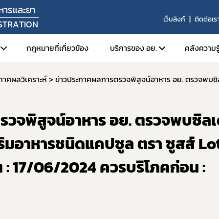
หารและยา
เว็บลิงก์
ติดต่อเร
STRATION
กฎหมายที่เกี่ยวข้อง
บริการของ อย.
คลังความรู
กาศผลวิเคราะห์
ัศน์ พันธกิจ
1. ตรวจสอบการอนุญาต สถานท
1. FD
หน้าที่
2. สืบค้นข้อมูลใบอนุญาตโฆษ
2. Or
รวจพิสูจน์อาหาร อย. ตรวจพบซิล
สร้างหน่วยงาน
3. การยื่นคำขอผ่านระบบอิเล็
3. ศูน
ลผู้บริหาร
4. e-Submission (SKYNET)
ริมอาหารชนิดแคปซูล ตรา ซูสส์ Lo
่งมอบอำนาจรองเลขาธิการคณะกรรมการอาหารและยา
5. การเปิดใช้งานใบรับรองอิเล็
ิต : 17/06/2024 ควรบริโภคก่อน :
6. การส่งเสริมการส่งออกผลิ
ยุทธศาสตร์และแผนพัฒนาหน่วยงาน
7. ระบบข้อมูลเปิด อย. (Open 
ากร
8. อย. ควอลิตี้ อวอร์ด
านประจำปี
9. หลักเกณฑ์การนำตราสัญลักษ
งานผลการดำเนินงาน