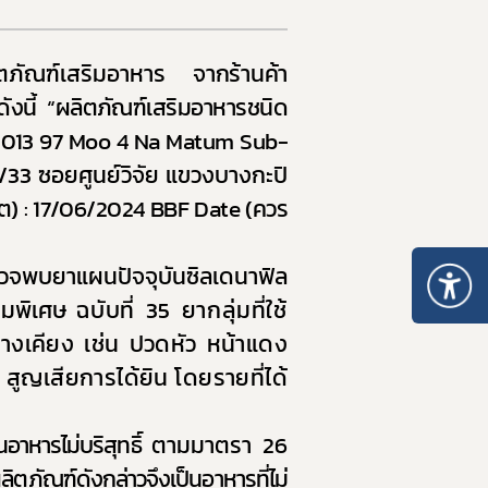
10. หลักเกณฑ์การบริหารทรัพยากรบุคคล
ภัณฑ์เสริมอาหาร
จากร้านค้า
งนี้
“
ผลิตภัณฑ์เสริมอาหารชนิด
50013 97 Moo 4 Na Matum Sub-
1/33
ซอยศูนย์วิจัย แขวงบางกะปิ
ิต)
: 17/06/2024 BBF Date
(ควร
วจพบยาแผนปัจจุบันซิลเดนาฟิล
ุมพิเศษ
ฉบับที่ 35 ยากลุ่มที่ใช้
างเคียง เช่น ปวดหัว หน้าแดง
สูญเสียการได้ยิน โดยรายที่ได้
นอาหารไม่บริสุทธิ์
ตามมาตรา 26
ลิตภัณฑ์ดังกล่าวจึงเป็นอาหารที่ไม่