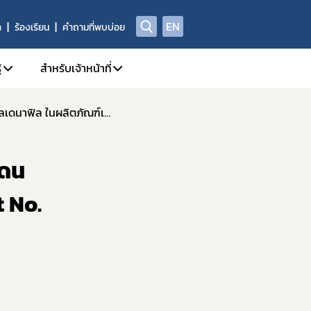
EN
า
ร้องเรียน
คำถามที่พบบ่อย
้
สำหรับเจ้าหน้าที่
ข่าวประกาศผลการตรวจพิสูจน์อาหาร อย. ตรวจพบซิลเดนาฟิล ในผลิตภัณฑ์เสริมอาหารชนิดแคปซูล ตรา ซูสส์ Lot No. : ZOD-001 วันที่ผลิต : 17/06/2024 ควรบริโภคก่อน : 17/06/2026
ี่/ผลิตภัณฑ์สุขภาพ
A Center
1. คู่มือหรือแนวทางการปฏิบัติงานของเจ้าหน้าที่
ณา
yor.com
2. SKYNET
เดน
กทรอนิกส์ e-Submission
ย์วิทยบริการ
3. DPIS
4. workD Platform
t No.
กทรอนิกส์ (e-Certificate)
5. ระบบคุณภาพ
ตภัณฑ์สุขภาพ
6. แบบฟอร์ม เจ้าหน้าที่
Data)
7. จองห้องประชุม/ห้องอบรม
8. การอบรมของเจ้าหน้าที่ อย.
ณ์รางวัล อย. ควอลิตี้ อวอร์ด
9. การเรียนรู้ Online (e-learning)