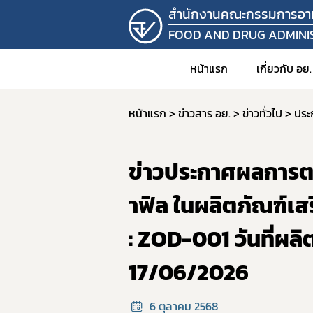
สำนักงานคณะกรรมการอา
FOOD AND DRUG ADMINI
หน้าแรก
เกี่ยวกับ อย.
หน้าแรก
ข่าวสาร อย.
ข่าวทั่วไป
ประ
1. วิสัยท
2. อำนาจ
ข่าวประกาศผลการต
3. โครง
4. ข้อมู
าฟิล ในผลิตภัณฑ์เส
คำสั
: ZOD-001 วันที่ผล
5. แผน
17/06/2026
6. บุคล
7. รายง
6 ตุลาคม 2568
8. ราย