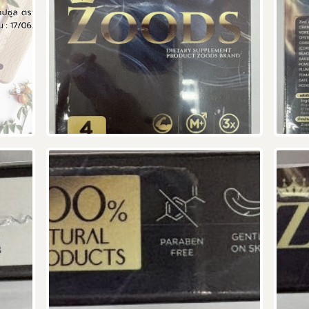
ผู้ประกอบการาย
อาหาร
โควิด
อย