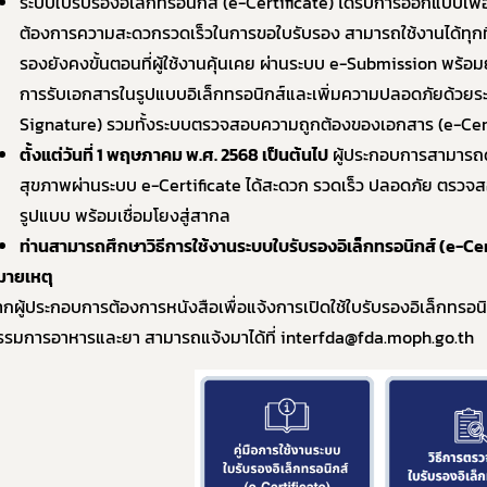
ระบบใบรับรองอิเล็กทรอนิกส์ (e-Certificate) ได้รับการออกแบบเพื
10. ข้อมูลสถิติต่าง ๆ
และความก้าวหน้าในการดำเนินงานและการใช้งบประมาณประจำปี
ต้องการความสะดวกรวดเร็วในการขอใบรับรอง สามารถใช้งานได้ทุกท
ยบายด้านเทคโนโลยีสารสนเทศ
รองยังคงขั้นตอนที่ผู้ใช้งานคุ้นเคย ผ่านระบบ e-Submission พร้
การรับเอกสารในรูปแบบอิเล็กทรอนิกส์และเพิ่มความปลอดภัยด้วยระบ
ปฏิบัติราชการทางอิเล็กทรอนิกส์
Signature) รวมทั้งระบบตรวจสอบความถูกต้องของเอกสาร (e-Cert
ูลการจัดซื้อจัดจ้าง
ตั้งแต่วันที่ 1 พฤษภาคม พ.ศ. 2568 เป็นต้นไป
ผู้ประกอบการสามารถด
ประเมินคุณธรรมและความโปร่งใส (ITA)
สุขภาพผ่านระบบ e-Certificate ได้สะดวก รวดเร็ว ปลอดภัย ตรวจสอบ
คุ้มครองข้อมูลส่วนบุคคล
รูปแบบ พร้อมเชื่อมโยงสู่สากล
ท่านสามารถศึกษาวิธีการใช้งานระบบใบรับรองอิเล็กทรอนิกส์ (e-Certifi
มายเหตุ
Subscribe
ากผู้ประกอบการต้องการหนังสือเพื่อแจ้งการเปิดใช้ใบรับรองอิเล็กทรอ
รรมการอาหารและยา สามารถแจ้งมาได้ที่ interfda@fda.moph.go.th
เลือกหัวข้อที่ท่านต้องการ Subscribe
ผู้ประกอบการาย
อาหาร
โควิด