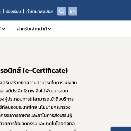
EN
า
ร้องเรียน
คำถามที่พบบ่อย
้
สำหรับเจ้าหน้าที่
ี่/ผลิตภัณฑ์สุขภาพ
A Center
1. คู่มือหรือแนวทางการปฏิบัติงานของเจ้าหน้าที่
ณา
yor.com
2. SKYNET
รอนิกส์ (e-Certificate)
กทรอนิกส์ e-Submission
ย์วิทยบริการ
3. DPIS
4. workD Platform
สริมสร้างขีดความสามารถในการแข่งขัน
ย่างมีประสิทธิภาพ จึงได้พัฒนาระบบ
กทรอนิกส์ (e-Certificate)
5. ระบบคุณภาพ
ของผู้ประกอบการให้สามารถเข้าถึงบริการ
ตภัณฑ์สุขภาพ
6. แบบฟอร์ม เจ้าหน้าที่
ดิจิทัลของประเทศไทย นโยบายกระทรวง
Data)
7. จองห้องประชุม/ห้องอบรม
รรมการอาหารและยาในการส่งเสริมผู้
8. การอบรมของเจ้าหน้าที่ อย.
ยการใช้นวัตกรรมและเทคโนโลยีดิจิทัล
ณ์รางวัล อย. ควอลิตี้ อวอร์ด
9. การเรียนรู้ Online (e-learning)