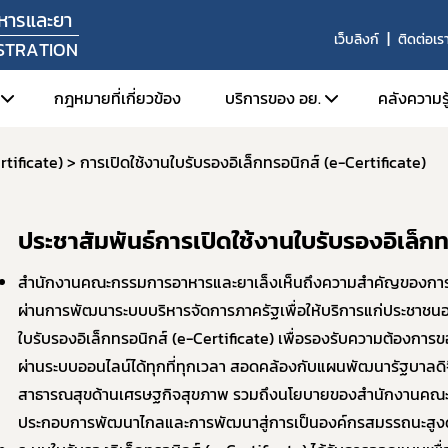
หารและยา
เว็บลิงก์
ติดต่อเร
STRATION
กฎหมายที่เกี่ยวข้อง
บริการของ อย.
คลังความรู
rtificate)
การเปิดใช้งานใบรับรองอิเล็กทรอนิกส์ (e-Certificate)
ัศน์ พันธกิจ
1. ตรวจสอบการอนุญาต สถานท
1. FD
หน้าที่
2. สืบค้นข้อมูลใบอนุญาตโฆษ
2. Or
ประชาสัมพันธ์การเปิดใช้งานใบรับรองอิเล็กท
สร้างหน่วยงาน
3. การยื่นคำขอผ่านระบบอิเล็
3. ศูน
ลผู้บริหาร
4. e-Submission (SKYNET)
สำนักงานคณะกรรมการอาหารและยาเล็งเห็นถึงความสำคัญของการเ
่งมอบอำนาจรองเลขาธิการคณะกรรมการอาหารและยา
ผ่านการพัฒนาระบบบริหารจัดการภาครัฐเพื่อให้บริการแก่ประชาชนอ
5. การเปิดใช้งานใบรับรองอิเล็
ใบรับรองอิเล็กทรอนิกส์ (e-Certificate) เพื่อรองรับความต้องการ
6. การส่งเสริมการส่งออกผลิ
ยุทธศาสตร์และแผนพัฒนาหน่วยงาน
ผ่านระบบออนไลน์ได้ทุกที่ทุกเวลา สอดคล้องกับแผนพัฒนารัฐบาล
7. ระบบข้อมูลเปิด อย. (Open 
ากร
สาธารณสุขด้านเศรษฐกิจสุขภาพ รวมถึงนโยบายของสำนักงานคณะก
8. อย. ควอลิตี้ อวอร์ด
านประจำปี
ประกอบการพัฒนาไกลและการพัฒนาสู่การเป็นองค์กรสมรรถนะสูงด้ว
9. หลักเกณฑ์การนำตราสัญลักษ
งานผลการดำเนินงาน