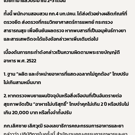
โดยทำมาแล้วประมาณ 2-3 เดือน
ทั้งนี้ พนักงานสอบสวน กก.4 บก.ปคบ. ได้ส่งตัวอย่างผลิตภัณฑ์ที่
ตรวจยึด ส่งตรวจที่กรมวิทยาศาสตร์การแพทย์ กระทรวง
สาธารณสุข เพื่อยืนยันผลตรวจ หากพบสารที่เป็นอนุพันธ์ทางยา
และสารเสพติดจะได้แจ้งข้อกล่าวหาเพิ่มเติมต่อไป
เบื้องต้นการกระทำดังกล่าวเป็นความผิดตามพระราชบัญญัติ
อาหาร พ.ศ. 2522
1. ฐาน “ผลิต และจำหน่ายอาหารที่แสดงฉลากไม่ถูกต้อง” โทษปรับ
ไม่เกินสามหมื่นบาท
2. หากตรวจพบยาแผนปัจจุบันหรือสิ่งเจือปนที่เป็นอันตรายต่อ
สุขภาพจัดเป็น “อาหารไม่บริสุทธิ์” โทษจำคุกไม่เกิน 2 ปี หรือปรับไม่
Subscribe
เกิน 20,000 บาท หรือทั้งจำทั้งปรับ
เลือกหัวข้อที่ท่านต้องการ Subscribe
ภก.เลิศชาย เลิศวุฒิ รองเลขาธิการคณะกรรมการอาหารและยา
กล่าวว่า ปฏิบัติการในครั้งนี้ สำนักงานคณะกรรมการอาหารและยา