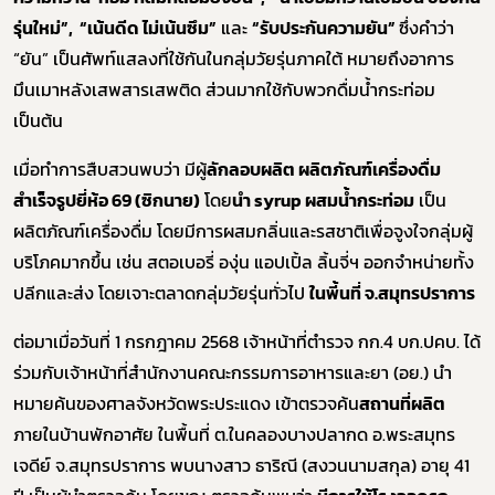
รุ่นใหม่”, “เน้นดีด ไม่เน้นซึม”
และ
“รับประกันความยัน”
ซึ่งคำว่า
“ยัน” เป็นศัพท์แสลงที่ใช้กันในกลุ่มวัยรุ่นภาคใต้ หมายถึงอาการ
มึนเมาหลังเสพสารเสพติด ส่วนมากใช้กับพวกดื่มน้ำกระท่อม
เป็นต้น
เมื่อทำการสืบสวนพบว่า มีผู้
ลักลอบผลิต ผลิตภัณฑ์เครื่องดื่ม
สำเร็จรูปยี่ห้อ 69 (ซิกนาย)
โดย
นำ syrup ผสมน้ำกระท่อม
เป็น
ผลิตภัณฑ์เครื่องดื่ม โดยมีการผสมกลิ่นและรสชาติเพื่อจูงใจกลุ่มผู้
บริโภคมากขึ้น เช่น สตอเบอรี่ องุ่น แอปเปิ้ล ลิ้นจี่ฯ ออกจำหน่ายทั้ง
ปลีกและส่ง โดยเจาะตลาดกลุ่มวัยรุ่นทั่วไป
ในพี้นที่ จ.สมุทรปราการ
ต่อมาเมื่อวันที่ 1 กรกฎาคม 2568 เจ้าหน้าที่ตำรวจ กก.4 บก.ปคบ. ได้
ร่วมกับเจ้าหน้าที่สำนักงานคณะกรรมการอาหารและยา (อย.) นำ
หมายค้นของศาลจังหวัดพระประแดง เข้าตรวจค้น
สถานที่ผลิต
ภายในบ้านพักอาศัย ในพื้นที่ ต.ในคลองบางปลากด อ.พระสมุทร
เจดีย์ จ.สมุทรปราการ พบนางสาว ธาริณี (สงวนนามสกุล) อายุ 41