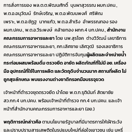
การสั่งการของ พล.ต.ต.พัฒนศักดิ์ บุบผาสุวรรณ ผบก.ปคบ.,
พ.ต.อ.อนุวัฒน์ รักษ์เจริญ, พ.ต.อ.พัฒนพงศ์ ศรีพิณ
เพราะ, พ.ต.อ.ชัฏฐ นากแก้ว, พ.ต.อ.สำเริง อำพรรณทอง รอง
ผบก.ปคบ., พ.ต.อ.วีระพงษ์ คล้ายทอง ผกก.4 บก.ปคบ.,
สำนักงาน
คณะกรรมการอาหารและยา
โดย นพ.สุรโชค ต่างวิวัฒน์ เลขาธิการ
คณะกรรมการอาหารและยา, ภก.เลิศชาย เลิศวุฒิ รองเลขาธิการ
คณะกรรมการอาหารและยา ปฏิบัติการจับกุม
ผู้ผลิตและจำหน่ายน้ำ
กระท่อมผสมพร้อมดื่ม ตรวจยึด อายัด ผลิตภัณฑ์ที่ไม่มี อย. เครื่อง
มือ อุปกรณ์ที่ใช้ในการผลิต และวัตถุดิบจำนวนมาก สถานที่ผลิต ไม่
ถูกสุขลักษณะ พบแรงงานต่างชาติกรอกมือบรรจุขวด
เจ้าหน้าที่ตำรวจชุดตรวจยึด นำโดย พ.ต.ท.รุตินันท์ สัตยาชัย
สว.กก.4 บก.ปคบ. พร้อมเจ้าหน้าที่ตำรวจ กก.4 บก.ปคบ. และเจ้า
หน้าที่สำนักงานคณะกรรมการอาหารและยา (อย.)
พฤติการณ์กล่าวคือ
ตามนโยบายรัฐบาลที่มีมาตรการให้เฝ้าระวัง
และปราบปรามสารเสพติดในรูปแบบใหม่ที่ล่อใจเยาวชน เช่น บุหรี่