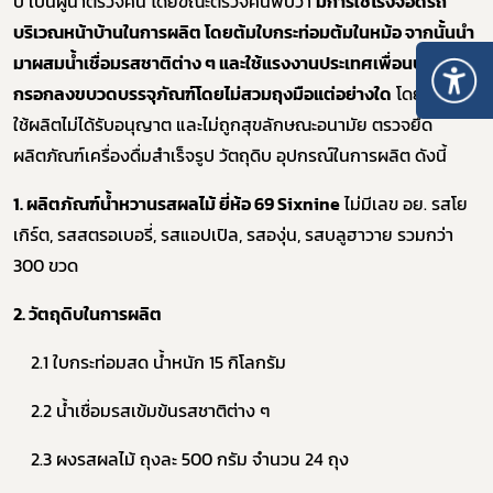
ปี เป็นผู้นำตรวจค้น โดยขณะตรวจค้นพบว่า
มีการใช้โรงจอดรถ
บริเวณหน้าบ้านในการผลิต โดยต้มใบกระท่อมต้มในหม้อ จากนั้นนำ
มาผสมน้ำเชื่อมรสชาติต่าง ๆ และใช้แรงงานประเทศเพื่อนบ้านนั่ง
กรอกลงขบวดบรรจุภัณฑ์โดยไม่สวมถุงมือแต่อย่างใด
โดยสถานที่
ใช้ผลิตไม่ได้รับอนุญาต และไม่ถูกสุขลักษณะอนามัย ตรวจยึด
ผลิตภัณฑ์เครื่องดื่มสำเร็จรูป วัตถุดิบ อุปกรณ์ในการผลิต ดังนี้
1. ผลิตภัณฑ์น้ำหวานรสผลไม้ ยี่ห้อ 69 Sixnine
ไม่มีเลข อย. รสโย
เกิร์ต, รสสตรอเบอรี่, รสแอปเปิล, รสองุ่น, รสบลูฮาวาย รวมกว่า
300 ขวด
2. วัตถุดิบในการผลิต
2.1 ใบกระท่อมสด น้ำหนัก 15 กิโลกรัม
2.2 น้ำเชื่อมรสเข้มข้นรสชาติต่าง ๆ
2.3 ผงรสผลไม้ ถุงละ 500 กรัม จำนวน 24 ถุง