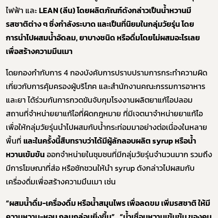
ไฟฟ้า และ
LEAN (ลีน) โดยผลิตภัณฑ์ดังกล่าวเป็นน้ำหวานมี
รสชาติต่าง ๆ ซึ่งกำลังระบาด และเป็นที่นิยมในกลุ่มวัยรุ่น โดย
การนำไปผสมน้ำอัดลม, ยาบางชนิด หรือดื่มโดยไม่ผสมอะไรเลย
เพื่อสร้างความมึนเมา
โดยกองกำกับการ 4 กองบังคับการปราบปรามการกระทำความผิด
เกี่ยวกับการคุ้มครองผู้บริโภค และสำนักงานคณะกรรมการอาหาร
และยา ได้ร่วมกันการกวดขันจับกุมโรงงานผลิตยาแก้ไอปลอม
สถานที่จำหน่ายยาแก้ไอที่ผิดกฎหมาย ที่มีเจตนาจำหน่ายยาแก้ไอ
เพื่อให้กลุ่มวัยรุ่นนำไปผสมกับน้ำกระท่อมมาอย่างต่อเนื่องในหลาย
พื้นที่
และในครั้งนี้สืบทราบว่าได้มีผู้ลักลอบผลิต syrup หรือน้ำ
หวานเข้มข้น
ออกจำหน่ายในชุมชนที่มีกลุ่มวัยรุ่นจำนวนมาก รวมถึง
มีการโฆษณาที่ส่อ หรือชักชวนให้นำ syrup ดังกล่าวไปผสมกับ
เครื่องดื่มเพื่อสร้างความมึนเมา เช่น
“ผสมน้ำดื่ม-เครื่องดื่ม หรือน้ำสมุนไพร เพื่อลดขม เพิ่มรสชาติ ให้มี
ความหวาน-หอม กลมกล่อมยิ่งขึ้น”, “น้ำเชื่อมหวานเข้มข้น ของคน