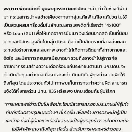
พล.ต.ต.พัฒนศักดิ์ บุบผาสุวรรณ ผบก.ปคบ.
กล่าวว่า ในช่วงที่ผ่าน
มา กระแสการนำผลข้างเคียงจากยากลุ่มแก้แพ้ แก้ไอ แก้ปวด ไปใช้
เป็นส่วนผสมเครื่องดื่มในลักษณะสารเสพติดที่เรียกว่า “4x100”
หรือ Lean (ลีน) เพื่อให้เกิดอาการมึนเมา วิงเวียนขาดสติ เป็นที่นิยม
มากและมีอัตราสูงขึ้นในกลุ่มวัยรุ่น ถือว่าเป็นอันตรายที่อาจส่งผลก
ระทบต่อร่างกายและสุขภาพ อาจทำให้เกิดการติดยาทั้งทางกายและ
จิตใจ และมีอาการถอนยาเมื่อขาดยา รวมถึงอาจนำไปสู่การก่อ
อาชญากรรมสร้างความเดือดร้อนแก่ประชาชนตามมา บก.ปคบ. จะ
ดำเนินจับกุมอย่างต่อเนื่อง และจะดำเนินคดีกับผู้กระทำความผิดให้
ถึงที่สุด โดยประชาชนทั่วไปหากพบเห็นการกระทำความผิด สามารถ
แจ้งได้ที่ สายด่วน ปคบ. 1135 หรือเพจ ปคบ.เตือนภัยผู้บริโภค
“การเผยแพร่ข่าวเป็นไปเพื่อประโยชน์สาธารณะของประชาชนให้รู้เท่า
ทันภัยอันตรายรูปแบบต่างๆ ที่เกิดขึ้น เพื่อสร้างการตระหนักรู้เป็น
วงกว้าง ทั้งนี้ ผู้ต้องหาหรือจำเลยยังเป็นผู้บริสุทธิ์ ตราบใดที่ศาลยัง
ไม่มีคำพิพากษาถึงที่สุด ดังนั้น สำหรับการเผยแพร่ข่าวของ