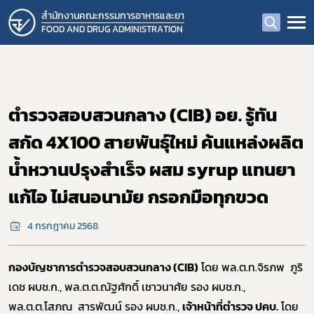
สำนักงานคณะกรรมการอาหารและยา
FOOD AND DRUG ADMINISTRATION
ตำรวจสอบสวนกลาง (CIB) อย. รู้ทัน
สกัด 4X100 สายพันธุ์ใหม่ ค้นแหล่งผลิต
น้ำหวานปรุงสำเร็จ ผสม syrup แทนยา
แก้ไอ ไม่สนอนามัย กรอกมือทุกขวด
4 กรกฎาคม 2568
กองบัญชาการตำรวจสอบสวนกลาง (CIB)
โดย พล.ต.ท.จิรภพ ภูริ
เดช ผบช.ก., พล.ต.ต.ณัฐศักดิ์ เชาวนาศัย รอง ผบช.ก.,
พล.ต.ต.โสภณ สารพัฒน์ รอง ผบช.ก.,
เจ้าหน้าที่ตำรวจ ปคบ.
โดย