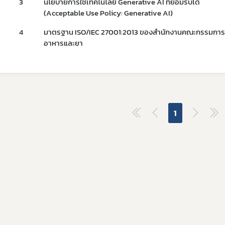
3
นโยบายการใช้เทคโนโลยี Generative AI ที่ยอมรับได้
10. ข้อมูลสถิติต่าง ๆ
และความก้าวหน้าในการดำเนินงานและการใช้งบประมาณประจำปี
(Acceptable Use Policy: Generative AI)
ยบายด้านเทคโนโลยีสารสนเทศ
4
มาตรฐาน ISO/IEC 27001:2013 ของสำนักงานคณะกรรมการ
อาหารและยา
ปฏิบัติราชการทางอิเล็กทรอนิกส์
ูลการจัดซื้อจัดจ้าง
ประเมินคุณธรรมและความโปร่งใส (ITA)
คุ้มครองข้อมูลส่วนบุคคล
Subscribe
1
เลือกหัวข้อที่ท่านต้องการ Subscribe
ผู้ประกอบการาย
อาหาร
โควิด
อย