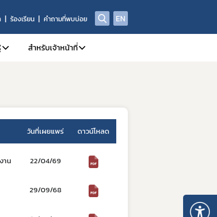
EN
า
ร้องเรียน
คำถามที่พบบ่อย
้
สำหรับเจ้าหน้าที่
ี่/ผลิตภัณฑ์สุขภาพ
A Center
1. คู่มือหรือแนวทางการปฏิบัติงานของเจ้าหน้าที่
ณา
yor.com
2. SKYNET
กทรอนิกส์ e-Submission
ย์วิทยบริการ
3. DPIS
วันที่เผยแพร่
ดาวน์โหลด
4. workD Platform
กทรอนิกส์ (e-Certificate)
5. ระบบคุณภาพ
กงาน
22/04/69
ตภัณฑ์สุขภาพ
6. แบบฟอร์ม เจ้าหน้าที่
Data)
7. จองห้องประชุม/ห้องอบรม
29/09/68
8. การอบรมของเจ้าหน้าที่ อย.
ณ์รางวัล อย. ควอลิตี้ อวอร์ด
9. การเรียนรู้ Online (e-learning)