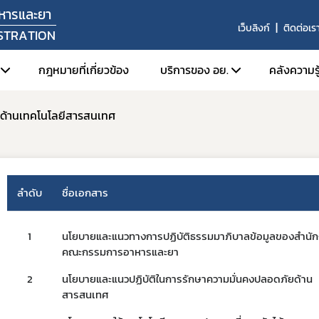
หารและยา
เว็บลิงก์
ติดต่อเร
STRATION
กฎหมายที่เกี่ยวข้อง
บริการของ อย.
คลังความรู
ยด้านเทคโนโลยีสารสนเทศ
ัศน์ พันธกิจ
1. ตรวจสอบการอนุญาต สถานท
1. FD
หน้าที่
2. สืบค้นข้อมูลใบอนุญาตโฆษ
2. Or
สร้างหน่วยงาน
3. การยื่นคำขอผ่านระบบอิเล็
3. ศูน
ลำดับ
ชื่อเอกสาร
ลผู้บริหาร
4. e-Submission (SKYNET)
่งมอบอำนาจรองเลขาธิการคณะกรรมการอาหารและยา
5. การเปิดใช้งานใบรับรองอิเล็
1
นโยบายและแนวทางการปฏิบัติธรรมมาภิบาลข้อมูลของสำนั
6. การส่งเสริมการส่งออกผลิ
ยุทธศาสตร์และแผนพัฒนาหน่วยงาน
คณะกรรมการอาหารและยา
7. ระบบข้อมูลเปิด อย. (Open 
ากร
2
นโยบายและแนวปฏิบัติในการรักษาความมั่นคงปลอดภัยด้าน
8. อย. ควอลิตี้ อวอร์ด
านประจำปี
สารสนเทศ
9. หลักเกณฑ์การนำตราสัญลักษ
งานผลการดำเนินงาน